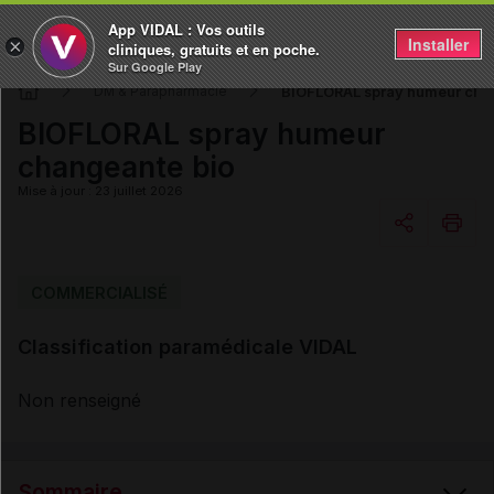
App VIDAL : Vos outils
Installer
×
cliniques, gratuits et en poche.
Sur Google Play
BIOFLORAL spray humeur cha
DM & Parapharmacie
BIOFLORAL spray humeur
changeante bio
Mise à jour : 23 juillet 2026
Copier l'url
COMMERCIALISÉ
Classification paramédicale VIDAL
Email
Non renseigné
Sommaire