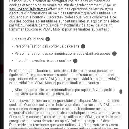
Ce module vous permet de configurer vos réglages en matière de
cookies et technologies similaires afin de décider comment VIDAL et
ses 124 sociétés tierces
effectuent des opérations de lecture et/ou
Biofloral
d’écriture d’informations au sein des terminaux que vous utilisez. En
cliquant sur le bouton « J’accepte » ci-dessous, vous consentez à ce
que des cookies soient utilisés sur certains sites et applications édités
Voir la fiche laboratoire
par VIDAL (vidal.fr, campus.vidal.fr, hoptimal.vidal.fr, evidal.vidal.fr,
fr.m3manabu.com et VIDAL Mobile) pour les finalités suivantes :
Mesure d’audience
i
Personnalisation des contenus de ce site
i
Personnalisation des communications vous étant adressées
i
Interaction avec les réseaux sociaux
i
En cliquant sur le bouton « J’accepte » ci-dessous, vous consentez
également à ce que des cookies soient utilisés sur certains sites et
applications édités par VIDAL(vidal.fr, campus.vidal.fr, hoptimal.vidal.fr,
evidal.vidal.fr et VIDAL Mobile) pour les finalités suivantes :
Affichage de publicités personnalisées par rapport à votre profil et
i
activités sur ce site et des sites tiers
Vous pouvez réaliser un choix granulaire en cliquant "Je paramètre les
cookies". Quel que soit votre choix, vous êtes informé que VIDAL utilise
des cookies exemptés de consentement, de fonctionnement et de
Espace produit
mesure d'audience pour produire des statistiques de visites anonymes.
Si vous êtes connecté à votre compte utilisateur VIDAL, votre choix sera
enregistré au niveau de votre compte VIDAL et sera appliqué depuis
Boutique
l’ensemble des terminaux que vous utilisez. A défaut, votre choix sera
VIDAL Expert
uniquement applicable au terminal que vous utilisez actuellement : un