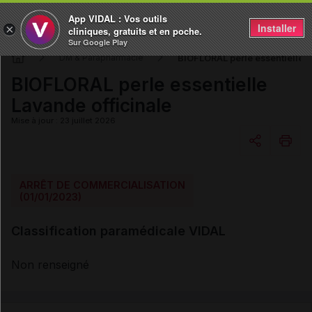
App VIDAL : Vos outils
Installer
×
cliniques, gratuits et en poche.
Sur Google Play
BIOFLORAL perle essentielle L
DM & Parapharmacie
BIOFLORAL perle essentielle
Lavande officinale
Mise à jour : 23 juillet 2026
Copier l'url
ARRÊT DE COMMERCIALISATION
(01/01/2023)
Email
Classification paramédicale VIDAL
Non renseigné