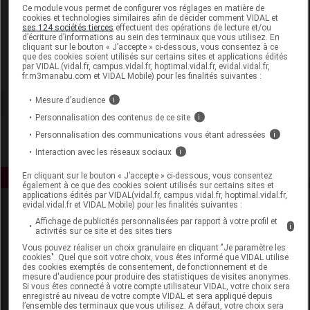
Laboratoire
Ce module vous permet de configurer vos réglages en matière de
cookies et technologies similaires afin de décider comment VIDAL et
ses 124 sociétés tierces
effectuent des opérations de lecture et/ou
d’écriture d’informations au sein des terminaux que vous utilisez. En
Biofloral
cliquant sur le bouton « J’accepte » ci-dessous, vous consentez à ce
que des cookies soient utilisés sur certains sites et applications édités
par VIDAL (vidal.fr, campus.vidal.fr, hoptimal.vidal.fr, evidal.vidal.fr,
Voir la fiche laboratoire
fr.m3manabu.com et VIDAL Mobile) pour les finalités suivantes :
Mesure d’audience
i
Personnalisation des contenus de ce site
i
Personnalisation des communications vous étant adressées
i
Interaction avec les réseaux sociaux
i
En cliquant sur le bouton « J’accepte » ci-dessous, vous consentez
également à ce que des cookies soient utilisés sur certains sites et
applications édités par VIDAL(vidal.fr, campus.vidal.fr, hoptimal.vidal.fr,
evidal.vidal.fr et VIDAL Mobile) pour les finalités suivantes :
Affichage de publicités personnalisées par rapport à votre profil et
i
activités sur ce site et des sites tiers
Vous pouvez réaliser un choix granulaire en cliquant "Je paramètre les
cookies". Quel que soit votre choix, vous êtes informé que VIDAL utilise
des cookies exemptés de consentement, de fonctionnement et de
mesure d'audience pour produire des statistiques de visites anonymes.
Espace produit
Si vous êtes connecté à votre compte utilisateur VIDAL, votre choix sera
enregistré au niveau de votre compte VIDAL et sera appliqué depuis
Boutique
l’ensemble des terminaux que vous utilisez. A défaut, votre choix sera