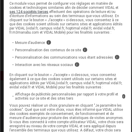
Laboratoire
Ce module vous permet de configurer vos réglages en matière de
cookies et technologies similaires afin de décider comment VIDAL et
ses 124 sociétés tierces
effectuent des opérations de lecture et/ou
d’écriture d’informations au sein des terminaux que vous utilisez. En
Biofloral
cliquant sur le bouton « J’accepte » ci-dessous, vous consentez à ce
que des cookies soient utilisés sur certains sites et applications édités
par VIDAL (vidal.fr, campus.vidal.fr, hoptimal.vidal.fr, evidal.vidal.fr,
Voir la fiche laboratoire
fr.m3manabu.com et VIDAL Mobile) pour les finalités suivantes :
Mesure d’audience
i
Personnalisation des contenus de ce site
i
Personnalisation des communications vous étant adressées
i
Interaction avec les réseaux sociaux
i
En cliquant sur le bouton « J’accepte » ci-dessous, vous consentez
également à ce que des cookies soient utilisés sur certains sites et
applications édités par VIDAL(vidal.fr, campus.vidal.fr, hoptimal.vidal.fr,
evidal.vidal.fr et VIDAL Mobile) pour les finalités suivantes :
Affichage de publicités personnalisées par rapport à votre profil et
i
activités sur ce site et des sites tiers
Vous pouvez réaliser un choix granulaire en cliquant "Je paramètre les
cookies". Quel que soit votre choix, vous êtes informé que VIDAL utilise
des cookies exemptés de consentement, de fonctionnement et de
mesure d'audience pour produire des statistiques de visites anonymes.
Espace produit
Si vous êtes connecté à votre compte utilisateur VIDAL, votre choix sera
enregistré au niveau de votre compte VIDAL et sera appliqué depuis
Boutique
l’ensemble des terminaux que vous utilisez. A défaut, votre choix sera