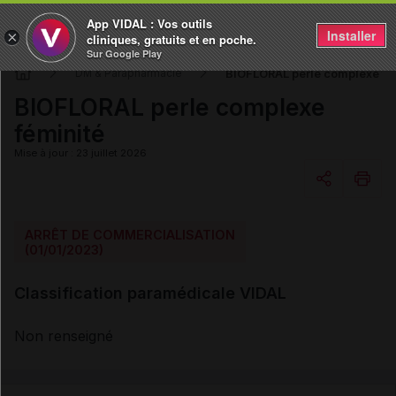
App VIDAL : Vos outils
Installer
×
cliniques, gratuits et en poche.
Sur Google Play
BIOFLORAL perle complexe fé
DM & Parapharmacie
BIOFLORAL perle complexe
féminité
Mise à jour : 23 juillet 2026
Copier l'url
ARRÊT DE COMMERCIALISATION
(01/01/2023)
Email
Classification paramédicale VIDAL
Non renseigné