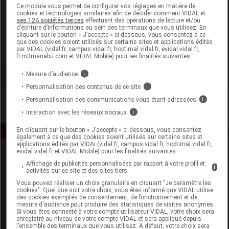
Laboratoire
Ce module vous permet de configurer vos réglages en matière de
cookies et technologies similaires afin de décider comment VIDAL et
ses 124 sociétés tierces
effectuent des opérations de lecture et/ou
d’écriture d’informations au sein des terminaux que vous utilisez. En
Biofloral
cliquant sur le bouton « J’accepte » ci-dessous, vous consentez à ce
que des cookies soient utilisés sur certains sites et applications édités
par VIDAL (vidal.fr, campus.vidal.fr, hoptimal.vidal.fr, evidal.vidal.fr,
Voir la fiche laboratoire
fr.m3manabu.com et VIDAL Mobile) pour les finalités suivantes :
Mesure d’audience
i
Personnalisation des contenus de ce site
i
Personnalisation des communications vous étant adressées
i
Interaction avec les réseaux sociaux
i
En cliquant sur le bouton « J’accepte » ci-dessous, vous consentez
également à ce que des cookies soient utilisés sur certains sites et
applications édités par VIDAL(vidal.fr, campus.vidal.fr, hoptimal.vidal.fr,
evidal.vidal.fr et VIDAL Mobile) pour les finalités suivantes :
Affichage de publicités personnalisées par rapport à votre profil et
i
activités sur ce site et des sites tiers
Vous pouvez réaliser un choix granulaire en cliquant "Je paramètre les
cookies". Quel que soit votre choix, vous êtes informé que VIDAL utilise
des cookies exemptés de consentement, de fonctionnement et de
mesure d'audience pour produire des statistiques de visites anonymes.
Espace produit
Si vous êtes connecté à votre compte utilisateur VIDAL, votre choix sera
enregistré au niveau de votre compte VIDAL et sera appliqué depuis
Boutique
l’ensemble des terminaux que vous utilisez. A défaut, votre choix sera