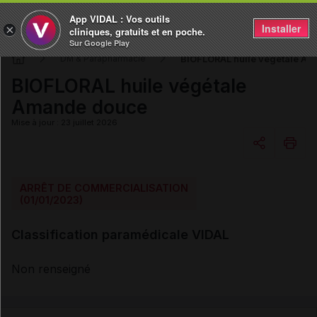
App VIDAL : Vos outils
Installer
×
cliniques, gratuits et en poche.
Sur Google Play
BIOFLORAL huile végétale A
DM & Parapharmacie
BIOFLORAL huile végétale
Amande douce
Mise à jour : 23 juillet 2026
Copier l'url
ARRÊT DE COMMERCIALISATION
(01/01/2023)
Email
Classification paramédicale VIDAL
Non renseigné