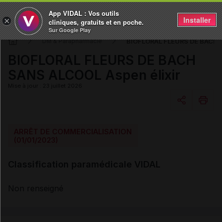
App VIDAL : Vos outils
Installer
×
cliniques, gratuits et en poche.
Sur Google Play
BIOFLORAL FLEURS DE BACH S
DM & Parapharmacie
BIOFLORAL FLEURS DE BACH
SANS ALCOOL Aspen élixir
Mise à jour : 23 juillet 2026
Copier l'url
ARRÊT DE COMMERCIALISATION
(01/01/2023)
Email
Classification paramédicale VIDAL
Non renseigné