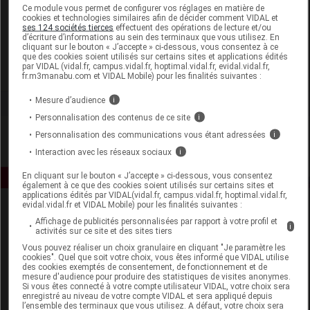
Laboratoire
Ce module vous permet de configurer vos réglages en matière de
cookies et technologies similaires afin de décider comment VIDAL et
ses 124 sociétés tierces
effectuent des opérations de lecture et/ou
d’écriture d’informations au sein des terminaux que vous utilisez. En
Biofloral
cliquant sur le bouton « J’accepte » ci-dessous, vous consentez à ce
que des cookies soient utilisés sur certains sites et applications édités
par VIDAL (vidal.fr, campus.vidal.fr, hoptimal.vidal.fr, evidal.vidal.fr,
Voir la fiche laboratoire
fr.m3manabu.com et VIDAL Mobile) pour les finalités suivantes :
Mesure d’audience
i
Personnalisation des contenus de ce site
i
Personnalisation des communications vous étant adressées
i
Interaction avec les réseaux sociaux
i
En cliquant sur le bouton « J’accepte » ci-dessous, vous consentez
également à ce que des cookies soient utilisés sur certains sites et
applications édités par VIDAL(vidal.fr, campus.vidal.fr, hoptimal.vidal.fr,
evidal.vidal.fr et VIDAL Mobile) pour les finalités suivantes :
Affichage de publicités personnalisées par rapport à votre profil et
i
activités sur ce site et des sites tiers
Vous pouvez réaliser un choix granulaire en cliquant "Je paramètre les
cookies". Quel que soit votre choix, vous êtes informé que VIDAL utilise
des cookies exemptés de consentement, de fonctionnement et de
mesure d'audience pour produire des statistiques de visites anonymes.
Espace produit
Si vous êtes connecté à votre compte utilisateur VIDAL, votre choix sera
enregistré au niveau de votre compte VIDAL et sera appliqué depuis
Boutique
l’ensemble des terminaux que vous utilisez. A défaut, votre choix sera