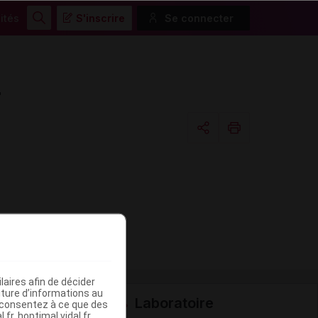
ités
S'inscrire
Se connecter
Rechercher
r
Copier l'url
Email
aires afin de décider
iture d’informations au
Laboratoire
s consentez à ce que des
fr, hoptimal.vidal.fr,