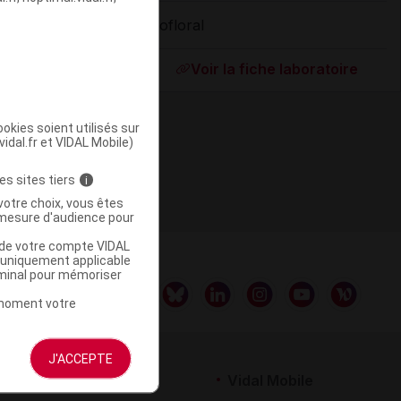
Biofloral
ommercialisé
Voir la fiche laboratoire
okies soient utilisés sur
vidal.fr et VIDAL Mobile)
es sites tiers
i
votre choix, vous êtes
mesure d'audience pour
u de votre compte VIDAL
a uniquement applicable
rminal pour mémoriser
t moment votre
J'ACCEPTE
rtenaires
Vidal Mobile