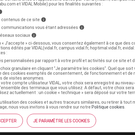
abu.com et VIDAL Mobile) pour les finalités suivantes :
i
LEURS DE BACH Hornbeam Elixir Fl cpte-
C
 contenus de ce site
i
s communications vous étant adressées
i
 réseaux sociaux
i
3760029841172
on « J’accepte » ci-dessous, vous consentez également à ce que des co
tions édités par VIDAL(vidal.fr, campus.vidal.fr, hoptimal.vidal.fr, evidal.
r
Pranarôm France
tes :
NR
s personnalisées par rapport à votre profil et activités sur ce site et d
choix granulaire en cliquant "Je paramètre les cookies". Quel que soit 
ise des cookies exemptés de consentement, de fonctionnement et de 
es de visites anonymes.
 votre compte utilisateur VIDAL, votre choix sera enregistré au nivea
l’ensemble des terminaux que vous utilisez. A défaut, votre choix ser
ilisez actuellement : un cookie « technique » sera déposé sur votre te
’utilisation des cookies et autres traceurs similaires, ou retirer à tou
ge, nous vous invitons à vous rendre sur notre
Politique cookies
.
CCEPTER
JE PARAMÈTRE LES COOKIES
institutionnel
Espace pa