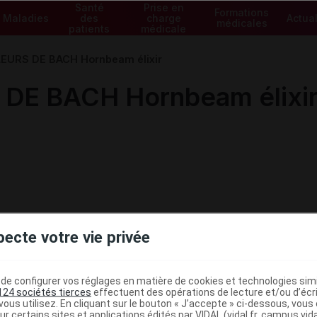
Santé
Prise en
Formations
Maladies
des
charge
Actual
médicales
patients
médicale
EURS DE BACH Hornbeam élixir
DE BACH Hornbeam élixi
pecte votre vie privée
e configurer vos réglages en matière de cookies et technologies simil
124 sociétés tierces
effectuent des opérations de lecture et/ou d’écr
ministratives
ous utilisez. En cliquant sur le bouton « J’accepte » ci-dessous, vou
ur certains sites et applications édités par VIDAL (vidal.fr, campus.vidal.