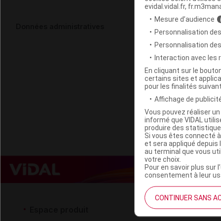
evidal.vidal.fr, fr.m3man
Mesure d’audience
BIOFLORAL F
Données administratives
Personnalisation des
gttes/20ml
Personnalisation de
Interaction avec les
Code EAN
En cliquant sur le bout
certains sites et applica
Labo. Distributeu
pour les finalités suivan
Remboursement
Affichage de publicité
Vous pouvez réaliser un 
informé que VIDAL util
produire des statistiqu
Si vous êtes connecté à
et sera appliqué depuis 
au terminal que vous ut
votre choix.
Pour en savoir plus sur l
consentement à leur usa
CONTINUER SANS A
Espace produit
Espace 