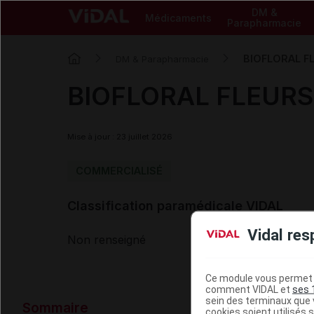
DM &
Médicaments
Parapharmacie
BIOFLORAL FL
DM & Parapharmacie
BIOFLORAL FLEURS 
Mise à jour : 23 juillet 2026
COMMERCIALISÉ
Classification paramédicale VIDAL
Vidal res
Non renseigné
Ce module vous permet d
comment VIDAL et
ses 
Données ad
sein des terminaux que v
Sommaire
cookies soient utilisés s