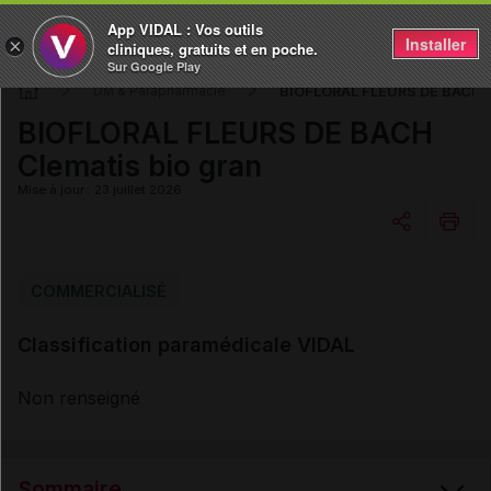
App VIDAL : Vos outils
Installer
×
cliniques, gratuits et en poche.
Sur Google Play
BIOFLORAL FLEURS DE BACH C
DM & Parapharmacie
BIOFLORAL FLEURS DE BACH
Clematis bio gran
Mise à jour : 23 juillet 2026
Copier l'url
COMMERCIALISÉ
Classification paramédicale VIDAL
Email
Non renseigné
Sommaire