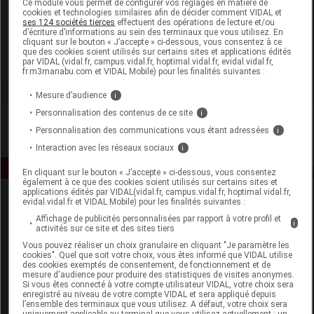
Ce module vous permet de configurer vos réglages en matière de
cookies et technologies similaires afin de décider comment VIDAL et
ses 124 sociétés tierces
effectuent des opérations de lecture et/ou
Biofloral
d’écriture d’informations au sein des terminaux que vous utilisez. En
cliquant sur le bouton « J’accepte » ci-dessous, vous consentez à ce
que des cookies soient utilisés sur certains sites et applications édités
Voir la fiche laboratoire
par VIDAL (vidal.fr, campus.vidal.fr, hoptimal.vidal.fr, evidal.vidal.fr,
fr.m3manabu.com et VIDAL Mobile) pour les finalités suivantes :
Mesure d’audience
i
Personnalisation des contenus de ce site
i
Personnalisation des communications vous étant adressées
i
Interaction avec les réseaux sociaux
i
En cliquant sur le bouton « J’accepte » ci-dessous, vous consentez
également à ce que des cookies soient utilisés sur certains sites et
applications édités par VIDAL(vidal.fr, campus.vidal.fr, hoptimal.vidal.fr,
evidal.vidal.fr et VIDAL Mobile) pour les finalités suivantes :
Affichage de publicités personnalisées par rapport à votre profil et
i
activités sur ce site et des sites tiers
Vous pouvez réaliser un choix granulaire en cliquant "Je paramètre les
cookies". Quel que soit votre choix, vous êtes informé que VIDAL utilise
des cookies exemptés de consentement, de fonctionnement et de
Espace produit
mesure d'audience pour produire des statistiques de visites anonymes.
Si vous êtes connecté à votre compte utilisateur VIDAL, votre choix sera
enregistré au niveau de votre compte VIDAL et sera appliqué depuis
Boutique
l’ensemble des terminaux que vous utilisez. A défaut, votre choix sera
VIDAL Expert
uniquement applicable au terminal que vous utilisez actuellement : un