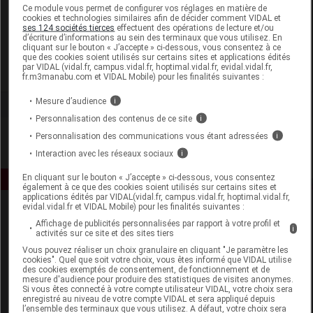
Laboratoire
Ce module vous permet de configurer vos réglages en matière de
cookies et technologies similaires afin de décider comment VIDAL et
ses 124 sociétés tierces
effectuent des opérations de lecture et/ou
d’écriture d’informations au sein des terminaux que vous utilisez. En
Biofloral
cliquant sur le bouton « J’accepte » ci-dessous, vous consentez à ce
que des cookies soient utilisés sur certains sites et applications édités
par VIDAL (vidal.fr, campus.vidal.fr, hoptimal.vidal.fr, evidal.vidal.fr,
Voir la fiche laboratoire
fr.m3manabu.com et VIDAL Mobile) pour les finalités suivantes :
Mesure d’audience
i
Personnalisation des contenus de ce site
i
Personnalisation des communications vous étant adressées
i
Interaction avec les réseaux sociaux
i
En cliquant sur le bouton « J’accepte » ci-dessous, vous consentez
également à ce que des cookies soient utilisés sur certains sites et
applications édités par VIDAL(vidal.fr, campus.vidal.fr, hoptimal.vidal.fr,
evidal.vidal.fr et VIDAL Mobile) pour les finalités suivantes :
Affichage de publicités personnalisées par rapport à votre profil et
i
activités sur ce site et des sites tiers
Vous pouvez réaliser un choix granulaire en cliquant "Je paramètre les
cookies". Quel que soit votre choix, vous êtes informé que VIDAL utilise
des cookies exemptés de consentement, de fonctionnement et de
mesure d'audience pour produire des statistiques de visites anonymes.
Espace produit
Si vous êtes connecté à votre compte utilisateur VIDAL, votre choix sera
enregistré au niveau de votre compte VIDAL et sera appliqué depuis
Boutique
l’ensemble des terminaux que vous utilisez. A défaut, votre choix sera