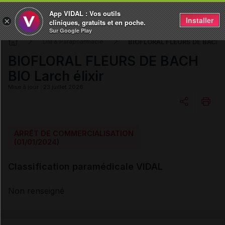
App VIDAL : Vos outils
Installer
×
cliniques, gratuits et en poche.
Sur Google Play
BIOFLORAL FLEURS DE BACH BI
DM & Parapharmacie
BIOFLORAL FLEURS DE BACH
BIO Larch élixir
Mise à jour : 23 juillet 2026
Copier l'url
ARRÊT DE COMMERCIALISATION
(01/01/2024)
Email
Classification paramédicale VIDAL
Non renseigné