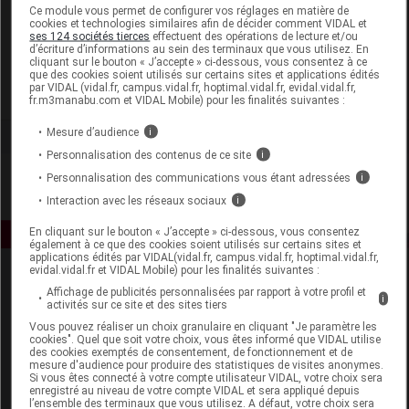
Laboratoire
Ce module vous permet de configurer vos réglages en matière de
cookies et technologies similaires afin de décider comment VIDAL et
ses 124 sociétés tierces
effectuent des opérations de lecture et/ou
d’écriture d’informations au sein des terminaux que vous utilisez. En
Biofloral
cliquant sur le bouton « J’accepte » ci-dessous, vous consentez à ce
que des cookies soient utilisés sur certains sites et applications édités
par VIDAL (vidal.fr, campus.vidal.fr, hoptimal.vidal.fr, evidal.vidal.fr,
Voir la fiche laboratoire
fr.m3manabu.com et VIDAL Mobile) pour les finalités suivantes :
Mesure d’audience
i
Personnalisation des contenus de ce site
i
Personnalisation des communications vous étant adressées
i
Interaction avec les réseaux sociaux
i
En cliquant sur le bouton « J’accepte » ci-dessous, vous consentez
également à ce que des cookies soient utilisés sur certains sites et
applications édités par VIDAL(vidal.fr, campus.vidal.fr, hoptimal.vidal.fr,
evidal.vidal.fr et VIDAL Mobile) pour les finalités suivantes :
Affichage de publicités personnalisées par rapport à votre profil et
i
activités sur ce site et des sites tiers
Vous pouvez réaliser un choix granulaire en cliquant "Je paramètre les
cookies". Quel que soit votre choix, vous êtes informé que VIDAL utilise
des cookies exemptés de consentement, de fonctionnement et de
mesure d'audience pour produire des statistiques de visites anonymes.
Espace produit
Si vous êtes connecté à votre compte utilisateur VIDAL, votre choix sera
enregistré au niveau de votre compte VIDAL et sera appliqué depuis
Boutique
l’ensemble des terminaux que vous utilisez. A défaut, votre choix sera