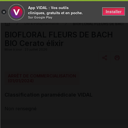
App VIDAL : Vos outils
Installer
×
cliniques, gratuits et en poche.
Sur Google Play
BIOFLORAL FLEURS DE BACH BI
DM & Parapharmacie
BIOFLORAL FLEURS DE BACH
BIO Cerato élixir
Mise à jour : 23 juillet 2026
Copier l'url
ARRÊT DE COMMERCIALISATION
(01/01/2024)
Email
Classification paramédicale VIDAL
Non renseigné