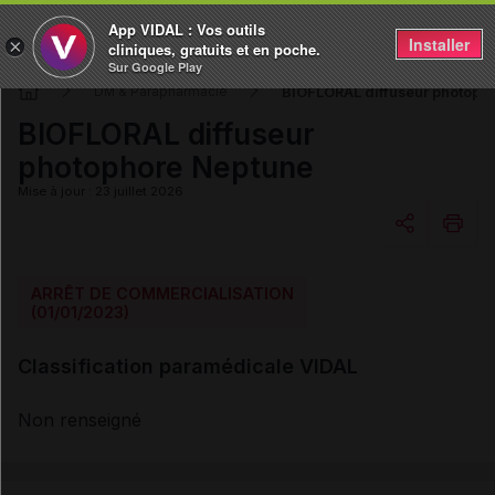
App VIDAL : Vos outils
Installer
×
cliniques, gratuits et en poche.
Sur Google Play
BIOFLORAL diffuseur photoph
DM & Parapharmacie
BIOFLORAL diffuseur
photophore Neptune
Mise à jour : 23 juillet 2026
Copier l'url
ARRÊT DE COMMERCIALISATION
(01/01/2023)
Email
Classification paramédicale VIDAL
Non renseigné