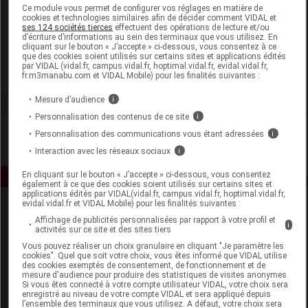
Laboratoire
Ce module vous permet de configurer vos réglages en matière de
cookies et technologies similaires afin de décider comment VIDAL et
ses 124 sociétés tierces
effectuent des opérations de lecture et/ou
d’écriture d’informations au sein des terminaux que vous utilisez. En
Biofloral
cliquant sur le bouton « J’accepte » ci-dessous, vous consentez à ce
que des cookies soient utilisés sur certains sites et applications édités
par VIDAL (vidal.fr, campus.vidal.fr, hoptimal.vidal.fr, evidal.vidal.fr,
Voir la fiche laboratoire
fr.m3manabu.com et VIDAL Mobile) pour les finalités suivantes :
Mesure d’audience
i
Personnalisation des contenus de ce site
i
Personnalisation des communications vous étant adressées
i
Interaction avec les réseaux sociaux
i
En cliquant sur le bouton « J’accepte » ci-dessous, vous consentez
également à ce que des cookies soient utilisés sur certains sites et
applications édités par VIDAL(vidal.fr, campus.vidal.fr, hoptimal.vidal.fr,
evidal.vidal.fr et VIDAL Mobile) pour les finalités suivantes :
Affichage de publicités personnalisées par rapport à votre profil et
i
activités sur ce site et des sites tiers
Vous pouvez réaliser un choix granulaire en cliquant "Je paramètre les
cookies". Quel que soit votre choix, vous êtes informé que VIDAL utilise
des cookies exemptés de consentement, de fonctionnement et de
mesure d'audience pour produire des statistiques de visites anonymes.
Espace produit
Si vous êtes connecté à votre compte utilisateur VIDAL, votre choix sera
enregistré au niveau de votre compte VIDAL et sera appliqué depuis
Boutique
l’ensemble des terminaux que vous utilisez. A défaut, votre choix sera