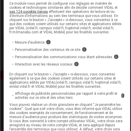
Laboratoire
Ce module vous permet de configurer vos réglages en matière de
cookies et technologies similaires afin de décider comment VIDAL et
ses 124 sociétés tierces
effectuent des opérations de lecture et/ou
d’écriture d’informations au sein des terminaux que vous utilisez. En
Biofloral
cliquant sur le bouton « J’accepte » ci-dessous, vous consentez à ce
que des cookies soient utilisés sur certains sites et applications édités
par VIDAL (vidal.fr, campus.vidal.fr, hoptimal.vidal.fr, evidal.vidal.fr,
Voir la fiche laboratoire
fr.m3manabu.com et VIDAL Mobile) pour les finalités suivantes :
Mesure d’audience
i
Personnalisation des contenus de ce site
i
Personnalisation des communications vous étant adressées
i
Interaction avec les réseaux sociaux
i
En cliquant sur le bouton « J’accepte » ci-dessous, vous consentez
également à ce que des cookies soient utilisés sur certains sites et
applications édités par VIDAL(vidal.fr, campus.vidal.fr, hoptimal.vidal.fr,
evidal.vidal.fr et VIDAL Mobile) pour les finalités suivantes :
Affichage de publicités personnalisées par rapport à votre profil et
i
activités sur ce site et des sites tiers
Vous pouvez réaliser un choix granulaire en cliquant "Je paramètre les
cookies". Quel que soit votre choix, vous êtes informé que VIDAL utilise
des cookies exemptés de consentement, de fonctionnement et de
mesure d'audience pour produire des statistiques de visites anonymes.
Espace produit
Si vous êtes connecté à votre compte utilisateur VIDAL, votre choix sera
enregistré au niveau de votre compte VIDAL et sera appliqué depuis
Boutique
l’ensemble des terminaux que vous utilisez. A défaut, votre choix sera