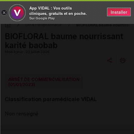
App VIDAL : Vos outils
Installer
×
cliniques, gratuits et en poche.
Sur Google Play
BIOFLORAL baume nourrissant
DM & Parapharmacie
BIOFLORAL baume nourrissant
karité baobab
Mise à jour : 23 juillet 2026
Copier l'url
ARRÊT DE COMMERCIALISATION
(01/01/2023)
Email
Classification paramédicale VIDAL
Non renseigné