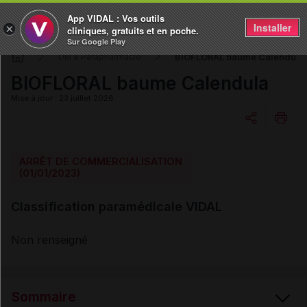
App VIDAL : Vos outils
Installer
×
cliniques, gratuits et en poche.
Sur Google Play
BIOFLORAL baume Calendula
DM & Parapharmacie
BIOFLORAL baume Calendula
Mise à jour : 23 juillet 2026
Copier l'url
ARRÊT DE COMMERCIALISATION
(01/01/2023)
Email
Classification paramédicale VIDAL
Non renseigné
Sommaire