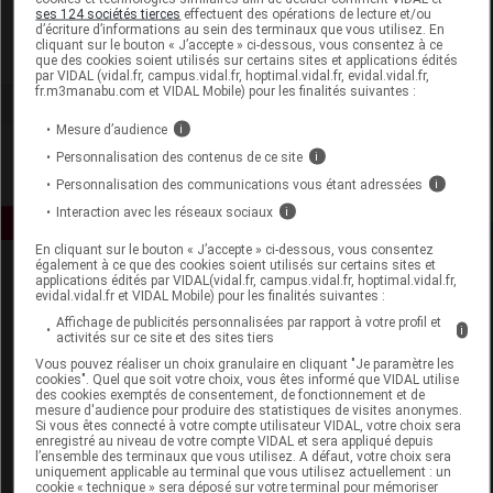
Biofloral
ses 124 sociétés tierces
effectuent des opérations de lecture et/ou
d’écriture d’informations au sein des terminaux que vous utilisez. En
cliquant sur le bouton « J’accepte » ci-dessous, vous consentez à ce
Voir la fiche laboratoire
que des cookies soient utilisés sur certains sites et applications édités
par VIDAL (vidal.fr, campus.vidal.fr, hoptimal.vidal.fr, evidal.vidal.fr,
fr.m3manabu.com et VIDAL Mobile) pour les finalités suivantes :
Mesure d’audience
i
Personnalisation des contenus de ce site
i
Personnalisation des communications vous étant adressées
i
Interaction avec les réseaux sociaux
i
En cliquant sur le bouton « J’accepte » ci-dessous, vous consentez
également à ce que des cookies soient utilisés sur certains sites et
applications édités par VIDAL(vidal.fr, campus.vidal.fr, hoptimal.vidal.fr,
evidal.vidal.fr et VIDAL Mobile) pour les finalités suivantes :
Affichage de publicités personnalisées par rapport à votre profil et
i
activités sur ce site et des sites tiers
Vous pouvez réaliser un choix granulaire en cliquant "Je paramètre les
cookies". Quel que soit votre choix, vous êtes informé que VIDAL utilise
Espace produit
des cookies exemptés de consentement, de fonctionnement et de
mesure d'audience pour produire des statistiques de visites anonymes.
Boutique
Si vous êtes connecté à votre compte utilisateur VIDAL, votre choix sera
enregistré au niveau de votre compte VIDAL et sera appliqué depuis
VIDAL Expert
l’ensemble des terminaux que vous utilisez. A défaut, votre choix sera
VIDAL Hoptimal
uniquement applicable au terminal que vous utilisez actuellement : un
cookie « technique » sera déposé sur votre terminal pour mémoriser
eVIDAL