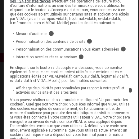
ses 124 sociétés tierces
effectuent des opérations de lecture et/ou
d’écriture d’informations au sein des terminaux que vous utilisez. En
cliquant sur le bouton « J’accepte » ci-dessous, vous consentez à ce
Voir la fiche laboratoire
que des cookies soient utilisés sur certains sites et applications édités
par VIDAL (vidal.fr, campus.vidal.fr, hoptimal.vidal.fr, evidal.vidal.fr,
fr.m3manabu.com et VIDAL Mobile) pour les finalités suivantes :
Mesure d’audience
i
Personnalisation des contenus de ce site
i
Personnalisation des communications vous étant adressées
i
Interaction avec les réseaux sociaux
i
En cliquant sur le bouton « J’accepte » ci-dessous, vous consentez
également à ce que des cookies soient utilisés sur certains sites et
applications édités par VIDAL(vidal.fr, campus.vidal.fr, hoptimal.vidal.fr,
evidal.vidal.fr et VIDAL Mobile) pour les finalités suivantes :
Affichage de publicités personnalisées par rapport à votre profil et
i
activités sur ce site et des sites tiers
Vous pouvez réaliser un choix granulaire en cliquant "Je paramètre les
Espace produit
cookies". Quel que soit votre choix, vous êtes informé que VIDAL utilise
des cookies exemptés de consentement, de fonctionnement et de
mesure d'audience pour produire des statistiques de visites anonymes.
Boutique
Si vous êtes connecté à votre compte utilisateur VIDAL, votre choix sera
VIDAL Expert
enregistré au niveau de votre compte VIDAL et sera appliqué depuis
l’ensemble des terminaux que vous utilisez. A défaut, votre choix sera
VIDAL Hoptimal
uniquement applicable au terminal que vous utilisez actuellement : un
eVIDAL
cookie « technique » sera déposé sur votre terminal pour mémoriser
votre choix.