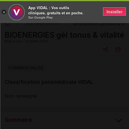
App VIDAL : Vos outils
Installer
×
cliniques, gratuits et en poche.
Sur Google Play
BIOENERGIES gél tonus & vital
DM & Parapharmacie
BIOENERGIES gél tonus & vitalité
Mise à jour : 23 juillet 2026
Copier l'url
COMMERCIALISÉ
Classification paramédicale VIDAL
Email
Non renseigné
Sommaire