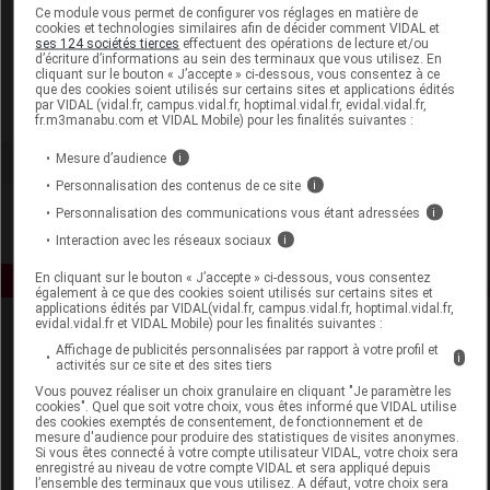
Laboratoire
Ce module vous permet de configurer vos réglages en matière de
cookies et technologies similaires afin de décider comment VIDAL et
ses 124 sociétés tierces
effectuent des opérations de lecture et/ou
d’écriture d’informations au sein des terminaux que vous utilisez. En
Naos Bioderma
cliquant sur le bouton « J’accepte » ci-dessous, vous consentez à ce
que des cookies soient utilisés sur certains sites et applications édités
par VIDAL (vidal.fr, campus.vidal.fr, hoptimal.vidal.fr, evidal.vidal.fr,
Voir la fiche laboratoire
fr.m3manabu.com et VIDAL Mobile) pour les finalités suivantes :
Mesure d’audience
i
Personnalisation des contenus de ce site
i
Personnalisation des communications vous étant adressées
i
Interaction avec les réseaux sociaux
i
En cliquant sur le bouton « J’accepte » ci-dessous, vous consentez
également à ce que des cookies soient utilisés sur certains sites et
applications édités par VIDAL(vidal.fr, campus.vidal.fr, hoptimal.vidal.fr,
evidal.vidal.fr et VIDAL Mobile) pour les finalités suivantes :
Affichage de publicités personnalisées par rapport à votre profil et
i
activités sur ce site et des sites tiers
Vous pouvez réaliser un choix granulaire en cliquant "Je paramètre les
cookies". Quel que soit votre choix, vous êtes informé que VIDAL utilise
des cookies exemptés de consentement, de fonctionnement et de
mesure d'audience pour produire des statistiques de visites anonymes.
Espace produit
Si vous êtes connecté à votre compte utilisateur VIDAL, votre choix sera
enregistré au niveau de votre compte VIDAL et sera appliqué depuis
Boutique
l’ensemble des terminaux que vous utilisez. A défaut, votre choix sera