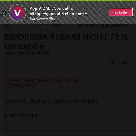
App VIDAL : Vos outils
Installer
×
cliniques, gratuits et en poche.
Sur Google Play
BIODERMA SEBIUM NIGHT PEE
DM & Parapharmacie
BIODERMA SEBIUM NIGHT PEEL
concentré
Mise à jour : 23 juillet 2026
Copier l'url
ARRÊT DE COMMERCIALISATION
(31/12/2025)
Email
Classification paramédicale VIDAL
Non renseigné