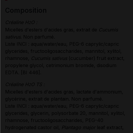
composition
Créaline H
O :
2
Micelles d'esters d'acides gras, extrait de
Cucumis
sativus
. Non parfumé.
Liste INCI : aqua/water/eau, PEG-6 caprylic/capric
glycerides, fructooligosaccharides, mannitol, xylitol,
rhamnose,
Cucumis sativus
(cucumber) fruit extract,
propylene glycol, cetrimonium bromide, disodium
EDTA. [BI 446].
Créaline H
O TS :
2
Micelles d'esters d'acides gras, lactate d'ammonium,
glycérine, extrait de plantain. Non parfumé.
Liste INCI : aqua/water/eau, PEG-6 caprylic/capric
glycerides, glycerin, polysorbate 20, mannitol, xylitol,
rhamnose, fructooligosaccharides, PEG-40
hydrogenated castor oil,
Plantago major
leaf extract,