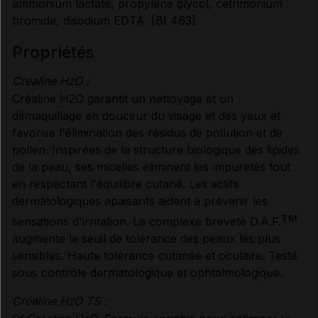
ammonium lactate, propylene glycol, cetrimonium
bromide, disodium EDTA. [BI 463].
propriétés
Créaline H
O :
2
Créaline H2O garantit un nettoyage et un
démaquillage en douceur du visage et des yeux et
favorise l'élimination des résidus de pollution et de
pollen. Inspirées de la structure biologique des lipides
de la peau, ses micelles éliminent les impuretés tout
en respectant l'équilibre cutané. Les actifs
dermatologiques apaisants aident à prévenir les
TM
sensations d'irritation. Le complexe breveté D.A.F.
augmente le seuil de tolérance des peaux les plus
sensibles. Haute tolérance cutanée et oculaire. Testé
sous contrôle dermatologique et ophtalmologique.
Créaline H
O TS :
2