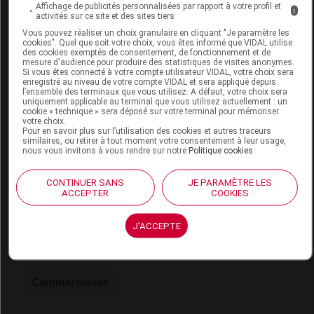
Affichage de publicités personnalisées par rapport à votre profil et
i
activités sur ce site et des sites tiers
Vous pouvez réaliser un choix granulaire en cliquant "Je paramètre les
BIODERMA CREALINE TS H2O soufflé à
cookies". Quel que soit votre choix, vous êtes informé que VIDAL utilise
froid Eau micellaire 2Fl/500ml
des cookies exemptés de consentement, de fonctionnement et de
mesure d'audience pour produire des statistiques de visites anonymes.
Si vous êtes connecté à votre compte utilisateur VIDAL, votre choix sera
enregistré au niveau de votre compte VIDAL et sera appliqué depuis
Supprimé
l’ensemble des terminaux que vous utilisez. A défaut, votre choix sera
uniquement applicable au terminal que vous utilisez actuellement : un
cookie « technique » sera déposé sur votre terminal pour mémoriser
votre choix.
Code EAN
3701129805213
Pour en savoir plus sur l’utilisation des cookies et autres traceurs
Labo. Distributeur
Naos Bioderma
similaires, ou retirer à tout moment votre consentement à leur usage,
nous vous invitons à vous rendre sur notre
Politique cookies
.
Remboursement
NR
CONTINUER SANS
JE PARAMÈTRE LES
ACCEPTER
COOKIES
J'ACCEPTE
BIODERMA CREALINE TS H2O soufflé à
froid Eau micellaire Fl/500ml
Commercialisé