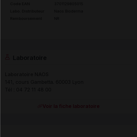
Code EAN
3701129805015
Labo. Distributeur
Naos Bioderma
Remboursement
NR
Laboratoire
Laboratoire NAOS
141, cours Gambetta. 60003 Lyon
Tél : 04 72 11 48 00
Voir la fiche laboratoire