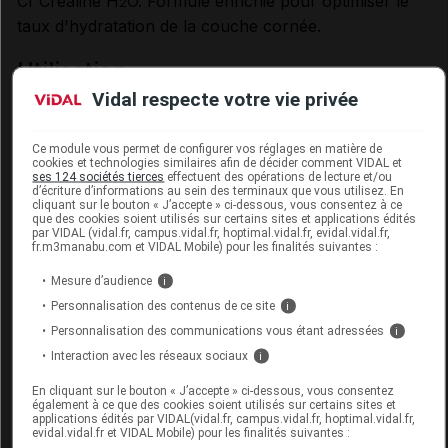
Cf Créaline H
O. Formule enrichie pour optimiser le
2
taux d'hydratation de la couche cornée.
utilisation
Vidal respecte votre vie privée
Créaline H
O :
2
Peaux sensibles à sensibilisées (intolérantes, réactives
Ce module vous permet de configurer vos réglages en matière de
ou hypersensibles). Visage et yeux.
cookies et technologies similaires afin de décider comment VIDAL et
ses 124 sociétés tierces
effectuent des opérations de lecture et/ou
d’écriture d’informations au sein des terminaux que vous utilisez. En
Créaline H
O TS :
2
cliquant sur le bouton « J’accepte » ci-dessous, vous consentez à ce
que des cookies soient utilisés sur certains sites et applications édités
Version de Créaline H
O pour peaux sèches à très
2
par VIDAL (vidal.fr, campus.vidal.fr, hoptimal.vidal.fr, evidal.vidal.fr,
fr.m3manabu.com et VIDAL Mobile) pour les finalités suivantes :
sèches.
Mesure d’audience
i
mode d'emploi
Personnalisation des contenus de ce site
i
Personnalisation des communications vous étant adressées
i
Imbiber un coton. Nettoyer/démaquiller le visage et
les yeux. Renouveler l'application jusqu'à ce que le
Interaction avec les réseaux sociaux
i
coton soit parfaitement propre. Sans rinçage.
En cliquant sur le bouton « J’accepte » ci-dessous, vous consentez
également à ce que des cookies soient utilisés sur certains sites et
applications édités par VIDAL(vidal.fr, campus.vidal.fr, hoptimal.vidal.fr,
Données administratives
evidal.vidal.fr et VIDAL Mobile) pour les finalités suivantes :