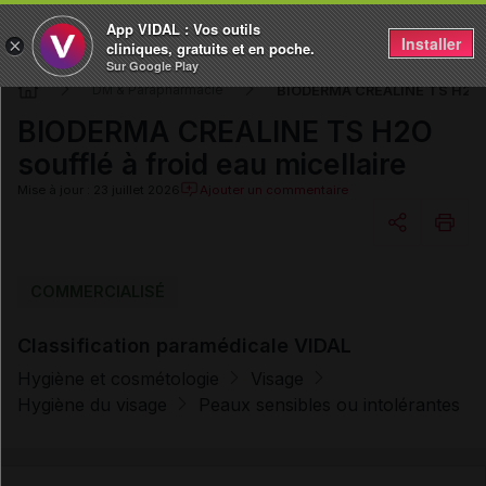
App VIDAL : Vos outils
Installer
×
cliniques, gratuits et en poche.
Sur Google Play
BIODERMA CREALINE TS H2O sou
DM & Parapharmacie
BIODERMA CREALINE TS H2O
soufflé à froid eau micellaire
Mise à jour : 23 juillet 2026
Ajouter un commentaire
Copier l'url
COMMERCIALISÉ
Classification paramédicale VIDAL
Email
Hygiène et cosmétologie
Visage
Hygiène du visage
Peaux sensibles ou intolérantes