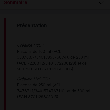
Sommaire
PRÉSENTATION
présentation
COMPOSITION
Créaline H
O :
2
Flacons de 100 ml (ACL
PROPRIÉTÉS
953768.7/3401395376874), de 250 ml
(ACL 722881.2/3401572288129) et de
UTILISATION
500 ml (EAN 3701129805008).
Créaline H
O TS :
2
Flacons de 250 ml (ACL
MODE D'EMPLOI
747671.1/3401574767110) et de 500 ml
(EAN 3701129805015).
Données administratives