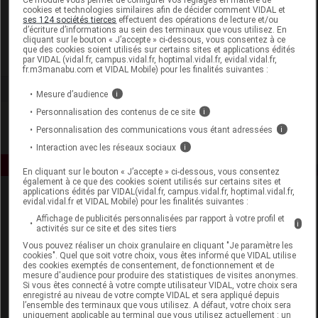
cookies et technologies similaires afin de décider comment VIDAL et
ses 124 sociétés tierces
effectuent des opérations de lecture et/ou
Biocyte
d’écriture d’informations au sein des terminaux que vous utilisez. En
cliquant sur le bouton « J’accepte » ci-dessous, vous consentez à ce
que des cookies soient utilisés sur certains sites et applications édités
Voir la fiche laboratoire
par VIDAL (vidal.fr, campus.vidal.fr, hoptimal.vidal.fr, evidal.vidal.fr,
fr.m3manabu.com et VIDAL Mobile) pour les finalités suivantes :
Mesure d’audience
i
Personnalisation des contenus de ce site
i
Personnalisation des communications vous étant adressées
i
Interaction avec les réseaux sociaux
i
En cliquant sur le bouton « J’accepte » ci-dessous, vous consentez
également à ce que des cookies soient utilisés sur certains sites et
applications édités par VIDAL(vidal.fr, campus.vidal.fr, hoptimal.vidal.fr,
evidal.vidal.fr et VIDAL Mobile) pour les finalités suivantes :
Affichage de publicités personnalisées par rapport à votre profil et
i
activités sur ce site et des sites tiers
Vous pouvez réaliser un choix granulaire en cliquant "Je paramètre les
cookies". Quel que soit votre choix, vous êtes informé que VIDAL utilise
des cookies exemptés de consentement, de fonctionnement et de
Espace produit
mesure d'audience pour produire des statistiques de visites anonymes.
Si vous êtes connecté à votre compte utilisateur VIDAL, votre choix sera
Boutique
enregistré au niveau de votre compte VIDAL et sera appliqué depuis
l’ensemble des terminaux que vous utilisez. A défaut, votre choix sera
VIDAL Expert
uniquement applicable au terminal que vous utilisez actuellement : un