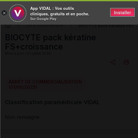
App VIDAL : Vos outils
Installer
×
cliniques, gratuits et en poche.
Sur Google Play
BIOCYTE pack kératine FS+c
DM & Parapharmacie
BIOCYTE pack kératine
FS+croissance
Mise à jour : 23 juillet 2026
Copier l'url
ARRÊT DE COMMERCIALISATION
(01/05/2023)
Email
Classification paramédicale VIDAL
Non renseigné