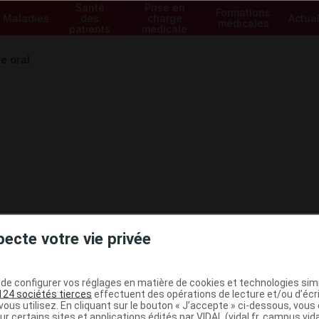
Santé
Prise en
Formations
Maladies
des
charge
Actual
médicales
patients
médicale
e oral
pecte votre vie privée
e configurer vos réglages en matière de cookies et technologies simil
124 sociétés tierces
effectuent des opérations de lecture et/ou d’écr
ministratives
ous utilisez. En cliquant sur le bouton « J’accepte » ci-dessous, vou
ur certains sites et applications édités par VIDAL (vidal.fr, campus.vidal.