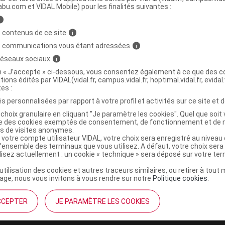
abu.com et VIDAL Mobile) pour les finalités suivantes :
i
r or B/1kg
C
 contenus de ce site
i
s communications vous étant adressées
i
6772815
 réseaux sociaux
i
3760161602426
on « J’accepte » ci-dessous, vous consentez également à ce que des co
tions édités par VIDAL(vidal.fr, campus.vidal.fr, hoptimal.vidal.fr, evidal.
r
Biové
tes :
NR
s personnalisées par rapport à votre profil et activités sur ce site et d
choix granulaire en cliquant "Je paramètre les cookies". Quel que soit 
ise des cookies exemptés de consentement, de fonctionnement et de 
es de visites anonymes.
 votre compte utilisateur VIDAL, votre choix sera enregistré au nivea
l’ensemble des terminaux que vous utilisez. A défaut, votre choix ser
ilisez actuellement : un cookie « technique » sera déposé sur votre te
’utilisation des cookies et autres traceurs similaires, ou retirer à tou
ge, nous vous invitons à vous rendre sur notre
Politique cookies
.
CCEPTER
JE PARAMÈTRE LES COOKIES
institutionnel
Espace pa