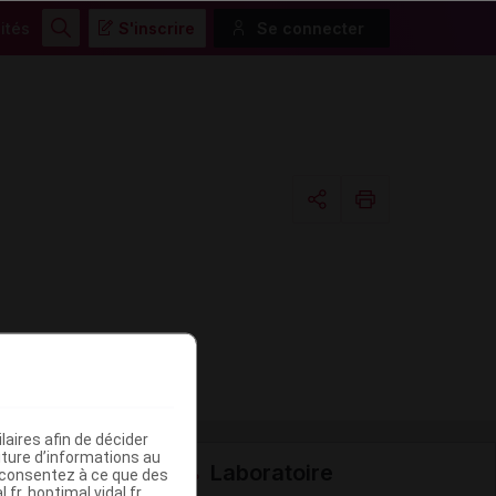
ités
S'inscrire
Se connecter
Rechercher
Copier l'url
Email
aires afin de décider
iture d’informations au
Laboratoire
s consentez à ce que des
fr, hoptimal.vidal.fr,