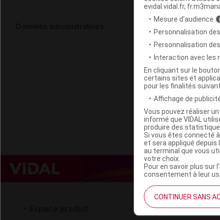
evidal.vidal.fr, fr.m3man
Mesure d’audience
BIOAMOXI Pd
Données administratives
Personnalisation des
Personnalisation de
Code ACL
Interaction avec les
Code EAN
En cliquant sur le bout
certains sites et applica
Labo. Distributeu
pour les finalités suivan
Remboursement
Affichage de publicité
Vous pouvez réaliser un 
informé que VIDAL util
produire des statistiqu
Si vous êtes connecté à
et sera appliqué depuis 
au terminal que vous ut
votre choix.
Pour en savoir plus sur l
consentement à leur usa
CONTINUER SANS A
Espace produit
Espace 