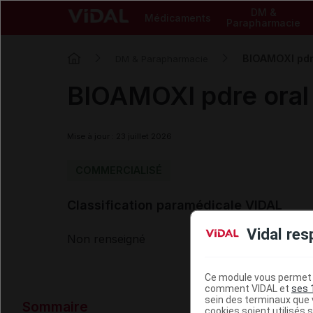
DM &
Médicaments
Parapharmacie
BIOAMOXI pdr
DM & Parapharmacie
BIOAMOXI pdre oral
Mise à jour : 23 juillet 2026
COMMERCIALISÉ
Classification paramédicale VIDAL
Vidal res
Non renseigné
Ce module vous permet d
comment VIDAL et
ses 
Données ad
sein des terminaux que v
Sommaire
cookies soient utilisés s