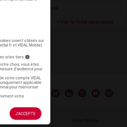
Biové
ommercialisé
Voir la fiche laboratoire
okies soient utilisés sur
vidal.fr et VIDAL Mobile)
es sites tiers
i
votre choix, vous êtes
mesure d'audience pour
u de votre compte VIDAL
a uniquement applicable
rminal pour mémoriser
t moment votre
J'ACCEPTE
rtenaires
Vidal Mobile