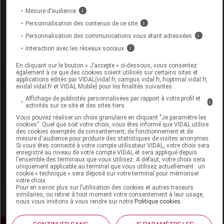
Mesure d’audience
i
Code EAN
3515450009628
Personnalisation des contenus de ce site
i
Labo. Distributeur
Havea Pharma
Remboursement
NR
Personnalisation des communications vous étant adressées
i
Interaction avec les réseaux sociaux
i
En cliquant sur le bouton « J’accepte » ci-dessous, vous consentez
également à ce que des cookies soient utilisés sur certains sites et
applications édités par VIDAL(vidal.fr, campus.vidal.fr, hoptimal.vidal.fr,
evidal.vidal.fr et VIDAL Mobile) pour les finalités suivantes :
Laboratoire
Affichage de publicités personnalisées par rapport à votre profil et
i
activités sur ce site et des sites tiers
Vous pouvez réaliser un choix granulaire en cliquant "Je paramètre les
Havea Pharma
cookies". Quel que soit votre choix, vous êtes informé que VIDAL utilise
des cookies exemptés de consentement, de fonctionnement et de
mesure d'audience pour produire des statistiques de visites anonymes.
Si vous êtes connecté à votre compte utilisateur VIDAL, votre choix sera
Voir la fiche laboratoire
enregistré au niveau de votre compte VIDAL et sera appliqué depuis
l’ensemble des terminaux que vous utilisez. A défaut, votre choix sera
uniquement applicable au terminal que vous utilisez actuellement : un
cookie « technique » sera déposé sur votre terminal pour mémoriser
votre choix.
Pour en savoir plus sur l’utilisation des cookies et autres traceurs
similaires, ou retirer à tout moment votre consentement à leur usage,
nous vous invitons à vous rendre sur notre
Politique cookies
.