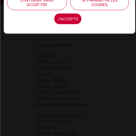
CONTINUER SANS
JE PARAMÈTRE LES
ACCEPTER
COOKIES
J'ACCEPTE
Espace produit
Boutique
VIDAL Expert
VIDAL Hoptimal
eVIDAL
VIDAL Mobile
VIDAL widget
VIDAL Sécurisation
VIDAL e-Services
Espace institutionnel
Qui sommes-nous ?
VIDAL France
Carrières
Charte éthique et