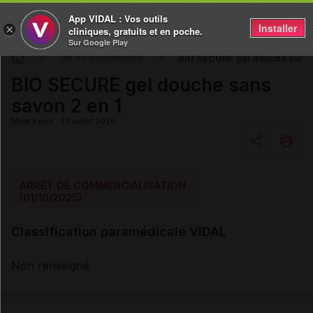
App VIDAL : Vos outils
Installer
×
cliniques, gratuits et en poche.
Sur Google Play
BIO SECURE gel douche sans 
DM & Parapharmacie
BIO SECURE gel douche sans
savon 2 en 1
Mise à jour : 23 juillet 2026
Copier l'url
ARRÊT DE COMMERCIALISATION
(01/10/2025)
Email
Classification paramédicale VIDAL
Non renseigné