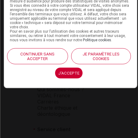
mesure d'audience pour produire des statistiques de visites anonymes.
Si vous êtes connecté à votre compte utilisateur VIDAL, votre choix sera
enregistré au niveau de votre compte VIDAL et sera appliqué depuis
l’ensemble des terminaux que vous utilisez. A défaut, votre choix sera
Espace produit
uniquement applicable au terminal que vous utilisez actuellement : un
cookie « technique » sera déposé sur votre terminal pour mémoriser
votre choix.
Boutique
Pour en savoir plus sur l’utilisation des cookies et autres traceurs
VIDAL Expert
similaires, ou retirer à tout moment votre consentement à leur usage,
nous vous invitons à vous rendre sur notre
Politique cookies
.
VIDAL Hoptimal
eVIDAL
VIDAL Mobile
CONTINUER SANS
JE PARAMÈTRE LES
ACCEPTER
COOKIES
VIDAL widget
VIDAL Sécurisation
VIDAL e-Services
J'ACCEPTE
Espace institutionnel
Qui sommes-nous ?
VIDAL France
Carrières
Charte éthique et
déontologique
Service client