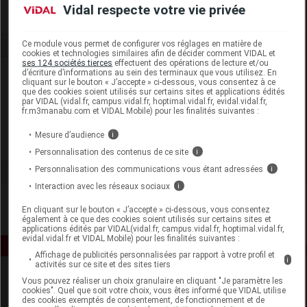
Vidal respecte votre vie privée
Ce module vous permet de configurer vos réglages en matière de
cookies et technologies similaires afin de décider comment VIDAL et
ses 124 sociétés tierces
effectuent des opérations de lecture et/ou
Laboratoire
d’écriture d’informations au sein des terminaux que vous utilisez. En
cliquant sur le bouton « J’accepte » ci-dessous, vous consentez à ce
que des cookies soient utilisés sur certains sites et applications édités
par VIDAL (vidal.fr, campus.vidal.fr, hoptimal.vidal.fr, evidal.vidal.fr,
Pharma Nord France - Pharma Trade Healthcare
fr.m3manabu.com et VIDAL Mobile) pour les finalités suivantes :
Mesure d’audience
i
Voir la fiche laboratoire
Personnalisation des contenus de ce site
i
Personnalisation des communications vous étant adressées
i
Interaction avec les réseaux sociaux
i
En cliquant sur le bouton « J’accepte » ci-dessous, vous consentez
également à ce que des cookies soient utilisés sur certains sites et
applications édités par VIDAL(vidal.fr, campus.vidal.fr, hoptimal.vidal.fr,
evidal.vidal.fr et VIDAL Mobile) pour les finalités suivantes :
Affichage de publicités personnalisées par rapport à votre profil et
i
activités sur ce site et des sites tiers
Vous pouvez réaliser un choix granulaire en cliquant "Je paramètre les
cookies". Quel que soit votre choix, vous êtes informé que VIDAL utilise
des cookies exemptés de consentement, de fonctionnement et de