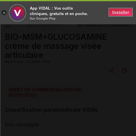
App VIDAL : Vos outils
Installer
×
cliniques, gratuits et en poche.
Sur Google Play
BIO-MSM+GLUCOSAMINE crème
DM & Parapharmacie
BIO-MSM+GLUCOSAMINE
crème de massage visée
articulaire
Mise à jour : 23 juillet 2026
Copier l'url
ARRÊT DE COMMERCIALISATION
(01/06/2025)
Email
Classification paramédicale VIDAL
Non renseigné