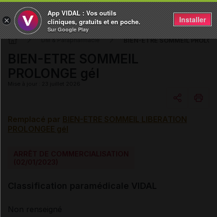
App VIDAL : Vos outils
Installer
×
cliniques, gratuits et en poche.
Sur Google Play
BIEN-ETRE SOMMEIL PROLON
DM & Parapharmacie
BIEN-ETRE SOMMEIL
PROLONGE gél
Mise à jour : 23 juillet 2026
Remplacé par
BIEN-ETRE SOMMEIL LIBERATION
Copier l'url
PROLONGEE gél
Email
ARRÊT DE COMMERCIALISATION
(02/01/2023)
Classification paramédicale VIDAL
Non renseigné