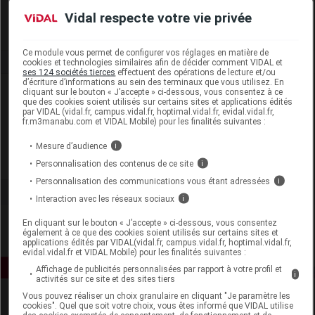
Remboursement
NR
Vidal respecte votre vie privée
Ce module vous permet de configurer vos réglages en matière de
cookies et technologies similaires afin de décider comment VIDAL et
ses 124 sociétés tierces
effectuent des opérations de lecture et/ou
d’écriture d’informations au sein des terminaux que vous utilisez. En
Laboratoire
cliquant sur le bouton « J’accepte » ci-dessous, vous consentez à ce
que des cookies soient utilisés sur certains sites et applications édités
par VIDAL (vidal.fr, campus.vidal.fr, hoptimal.vidal.fr, evidal.vidal.fr,
fr.m3manabu.com et VIDAL Mobile) pour les finalités suivantes :
Activa
Mesure d’audience
i
Voir la fiche laboratoire
Personnalisation des contenus de ce site
i
Personnalisation des communications vous étant adressées
i
Interaction avec les réseaux sociaux
i
En cliquant sur le bouton « J’accepte » ci-dessous, vous consentez
également à ce que des cookies soient utilisés sur certains sites et
applications édités par VIDAL(vidal.fr, campus.vidal.fr, hoptimal.vidal.fr,
evidal.vidal.fr et VIDAL Mobile) pour les finalités suivantes :
Affichage de publicités personnalisées par rapport à votre profil et
i
activités sur ce site et des sites tiers
Vous pouvez réaliser un choix granulaire en cliquant "Je paramètre les
cookies". Quel que soit votre choix, vous êtes informé que VIDAL utilise