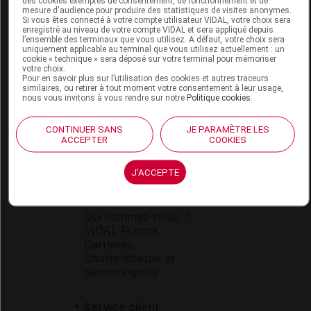
des cookies exemptés de consentement, de fonctionnement et de
mesure d'audience pour produire des statistiques de visites anonymes.
Si vous êtes connecté à votre compte utilisateur VIDAL, votre choix sera
enregistré au niveau de votre compte VIDAL et sera appliqué depuis
l’ensemble des terminaux que vous utilisez. A défaut, votre choix sera
uniquement applicable au terminal que vous utilisez actuellement : un
Espace produit
cookie « technique » sera déposé sur votre terminal pour mémoriser
votre choix.
Pour en savoir plus sur l’utilisation des cookies et autres traceurs
Boutique
similaires, ou retirer à tout moment votre consentement à leur usage,
VIDAL Expert
nous vous invitons à vous rendre sur notre
Politique cookies
.
VIDAL Hoptimal
eVIDAL
CONTINUER SANS
JE PARAMÈTRE LES
VIDAL Mobile
ACCEPTER
COOKIES
VIDAL widget
VIDAL Sécurisation
J'ACCEPTE
VIDAL e-Services
Espace institutionnel
Qui sommes-nous ?
VIDAL France
Carrières
Charte éthique et
déontologique
Service client