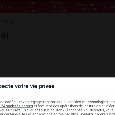
Santé
Prise en
Formations
Maladies
des
charge
Actual
médicales
patients
médicale
ETOX gél
él
pecte votre vie privée
e configurer vos réglages en matière de cookies et technologies simil
124 sociétés tierces
effectuent des opérations de lecture et/ou d’écr
ministratives
ous utilisez. En cliquant sur le bouton « J’accepte » ci-dessous, vou
ur certains sites et applications édités par VIDAL (vidal.fr, campus.vidal.