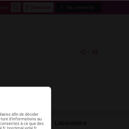
ités
S'inscrire
Se connecter
Rechercher
Copier l'url
Email
aires afin de décider
iture d’informations au
Laboratoire
s consentez à ce que des
fr, hoptimal.vidal.fr,