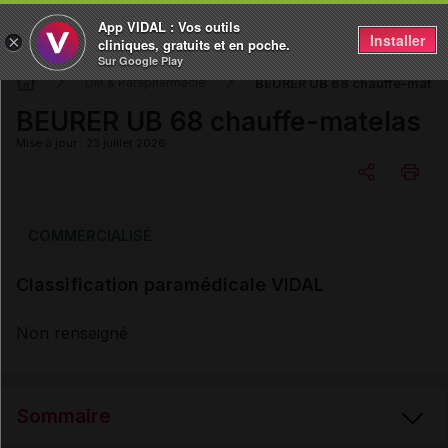
App VIDAL : Vos outils
Installer
×
cliniques, gratuits et en poche.
Sur Google Play
BEURER UB 68 chauffe-matel
DM & Parapharmacie
BEURER UB 68 chauffe-matelas
Mise à jour : 23 juillet 2026
Copier l'url
COMMERCIALISÉ
Classification paramédicale VIDAL
Email
Non renseigné
Sommaire