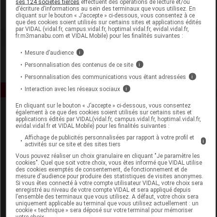
ses 124 sociétés tierces
effectuent des opérations de lecture et/ou
d’écriture d’informations au sein des terminaux que vous utilisez. En
cliquant sur le bouton « J’accepte » ci-dessous, vous consentez à ce
Voir la fiche laboratoire
que des cookies soient utilisés sur certains sites et applications édités
par VIDAL (vidal.fr, campus.vidal.fr, hoptimal.vidal.fr, evidal.vidal.fr,
fr.m3manabu.com et VIDAL Mobile) pour les finalités suivantes :
Mesure d’audience
i
Personnalisation des contenus de ce site
i
Personnalisation des communications vous étant adressées
i
Interaction avec les réseaux sociaux
i
En cliquant sur le bouton « J’accepte » ci-dessous, vous consentez
également à ce que des cookies soient utilisés sur certains sites et
applications édités par VIDAL(vidal.fr, campus.vidal.fr, hoptimal.vidal.fr,
evidal.vidal.fr et VIDAL Mobile) pour les finalités suivantes :
Affichage de publicités personnalisées par rapport à votre profil et
i
activités sur ce site et des sites tiers
Vous pouvez réaliser un choix granulaire en cliquant "Je paramètre les
Espace produit
cookies". Quel que soit votre choix, vous êtes informé que VIDAL utilise
des cookies exemptés de consentement, de fonctionnement et de
mesure d'audience pour produire des statistiques de visites anonymes.
Boutique
Si vous êtes connecté à votre compte utilisateur VIDAL, votre choix sera
VIDAL Expert
enregistré au niveau de votre compte VIDAL et sera appliqué depuis
l’ensemble des terminaux que vous utilisez. A défaut, votre choix sera
VIDAL Hoptimal
uniquement applicable au terminal que vous utilisez actuellement : un
eVIDAL
cookie « technique » sera déposé sur votre terminal pour mémoriser
votre choix.