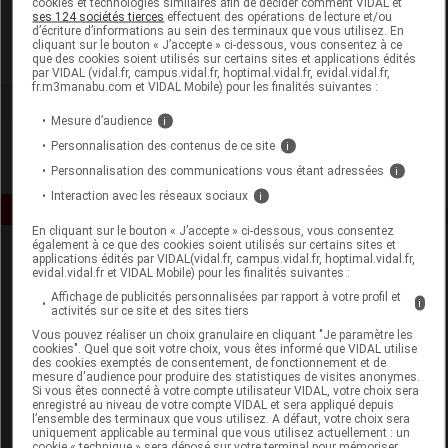
cookies et technologies similaires afin de décider comment VIDAL et
Beurer France
ses 124 sociétés tierces
effectuent des opérations de lecture et/ou
d’écriture d’informations au sein des terminaux que vous utilisez. En
cliquant sur le bouton « J’accepte » ci-dessous, vous consentez à ce
Voir la fiche laboratoire
que des cookies soient utilisés sur certains sites et applications édités
par VIDAL (vidal.fr, campus.vidal.fr, hoptimal.vidal.fr, evidal.vidal.fr,
fr.m3manabu.com et VIDAL Mobile) pour les finalités suivantes :
Mesure d’audience
i
Personnalisation des contenus de ce site
i
Personnalisation des communications vous étant adressées
i
Interaction avec les réseaux sociaux
i
En cliquant sur le bouton « J’accepte » ci-dessous, vous consentez
également à ce que des cookies soient utilisés sur certains sites et
applications édités par VIDAL(vidal.fr, campus.vidal.fr, hoptimal.vidal.fr,
evidal.vidal.fr et VIDAL Mobile) pour les finalités suivantes :
Affichage de publicités personnalisées par rapport à votre profil et
i
activités sur ce site et des sites tiers
Vous pouvez réaliser un choix granulaire en cliquant "Je paramètre les
cookies". Quel que soit votre choix, vous êtes informé que VIDAL utilise
Espace produit
des cookies exemptés de consentement, de fonctionnement et de
mesure d'audience pour produire des statistiques de visites anonymes.
Boutique
Si vous êtes connecté à votre compte utilisateur VIDAL, votre choix sera
enregistré au niveau de votre compte VIDAL et sera appliqué depuis
VIDAL Expert
l’ensemble des terminaux que vous utilisez. A défaut, votre choix sera
VIDAL Hoptimal
uniquement applicable au terminal que vous utilisez actuellement : un
cookie « technique » sera déposé sur votre terminal pour mémoriser