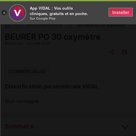
App VIDAL : Vos outils
Installer
×
cliniques, gratuits et en poche.
Sur Google Play
BEURER PO 30 oxymètre
DM & Parapharmacie
BEURER PO 30 oxymètre
Mise à jour : 23 juillet 2026
Copier l'url
COMMERCIALISÉ
Classification paramédicale VIDAL
Email
Non renseigné
Sommaire