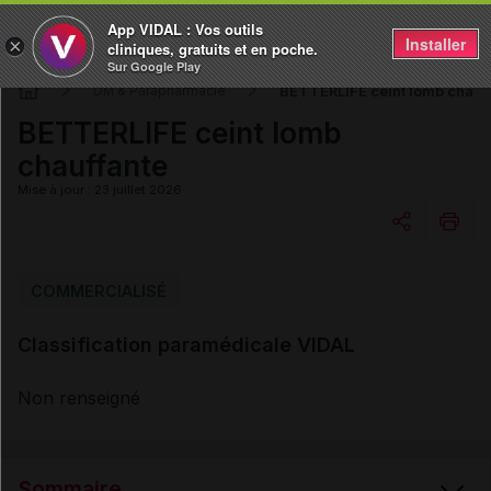
App VIDAL : Vos outils
Installer
×
cliniques, gratuits et en poche.
Sur Google Play
BETTERLIFE ceint lomb chauf
DM & Parapharmacie
BETTERLIFE ceint lomb
chauffante
Mise à jour : 23 juillet 2026
Copier l'url
COMMERCIALISÉ
Classification paramédicale VIDAL
Email
Non renseigné
Sommaire