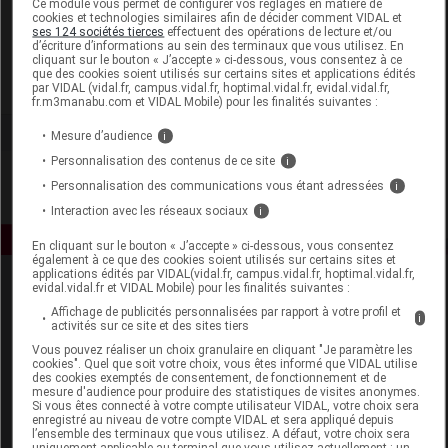
Ce module vous permet de configurer vos réglages en matière de
cookies et technologies similaires afin de décider comment VIDAL et
ses 124 sociétés tierces
effectuent des opérations de lecture et/ou
IVRY Lab
d’écriture d’informations au sein des terminaux que vous utilisez. En
cliquant sur le bouton « J’accepte » ci-dessous, vous consentez à ce
que des cookies soient utilisés sur certains sites et applications édités
Voir la fiche laboratoire
par VIDAL (vidal.fr, campus.vidal.fr, hoptimal.vidal.fr, evidal.vidal.fr,
fr.m3manabu.com et VIDAL Mobile) pour les finalités suivantes :
Mesure d’audience
i
Personnalisation des contenus de ce site
i
Personnalisation des communications vous étant adressées
i
Interaction avec les réseaux sociaux
i
En cliquant sur le bouton « J’accepte » ci-dessous, vous consentez
également à ce que des cookies soient utilisés sur certains sites et
applications édités par VIDAL(vidal.fr, campus.vidal.fr, hoptimal.vidal.fr,
evidal.vidal.fr et VIDAL Mobile) pour les finalités suivantes :
Affichage de publicités personnalisées par rapport à votre profil et
i
activités sur ce site et des sites tiers
Vous pouvez réaliser un choix granulaire en cliquant "Je paramètre les
cookies". Quel que soit votre choix, vous êtes informé que VIDAL utilise
des cookies exemptés de consentement, de fonctionnement et de
Espace produit
mesure d'audience pour produire des statistiques de visites anonymes.
Si vous êtes connecté à votre compte utilisateur VIDAL, votre choix sera
enregistré au niveau de votre compte VIDAL et sera appliqué depuis
Boutique
l’ensemble des terminaux que vous utilisez. A défaut, votre choix sera
VIDAL Expert
uniquement applicable au terminal que vous utilisez actuellement : un