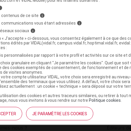
abu.com et VIDAL Mobile) pour les finalités suivantes :
i
XPERT SPF50+ Eau solaire Fl/150ml
C
 contenus de ce site
i
s communications vous étant adressées
i
 réseaux sociaux
i
3571940005044
on « J’accepte » ci-dessous, vous consentez également à ce que des co
r
Noreva Pharma
tions édités par VIDAL(vidal.fr, campus.vidal.fr, hoptimal.vidal.fr, evidal.
NR
tes :
s personnalisées par rapport à votre profil et activités sur ce site et d
choix granulaire en cliquant "Je paramètre les cookies". Quel que soit 
ise des cookies exemptés de consentement, de fonctionnement et de 
es de visites anonymes.
 votre compte utilisateur VIDAL, votre choix sera enregistré au nivea
l’ensemble des terminaux que vous utilisez. A défaut, votre choix ser
ilisez actuellement : un cookie « technique » sera déposé sur votre te
’utilisation des cookies et autres traceurs similaires, ou retirer à tou
ge, nous vous invitons à vous rendre sur notre
Politique cookies
.
CCEPTER
JE PARAMÈTRE LES COOKIES
institutionnel
Espace pa
mmes-nous ?
Éditeurs de