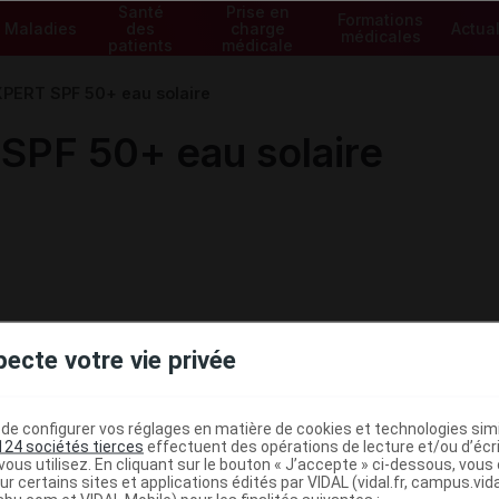
Santé
Prise en
Formations
Maladies
des
charge
Actual
médicales
patients
médicale
ERT SPF 50+ eau solaire
PF 50+ eau solaire
pecte votre vie privée
e configurer vos réglages en matière de cookies et technologies simil
124 sociétés tierces
effectuent des opérations de lecture et/ou d’écr
ous utilisez. En cliquant sur le bouton « J’accepte » ci-dessous, vou
ministratives
ur certains sites et applications édités par VIDAL (vidal.fr, campus.vidal.