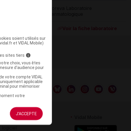
Noreva Laboratoire
Dermatologique
ommercialisé
Voir la fiche laboratoire
okies soient utilisés sur
vidal.fr et VIDAL Mobile)
es sites tiers
i
votre choix, vous êtes
mesure d'audience pour
u de votre compte VIDAL
a uniquement applicable
rminal pour mémoriser
t moment votre
J'ACCEPTE
rtenaires
Vidal Mobile
 logiciel