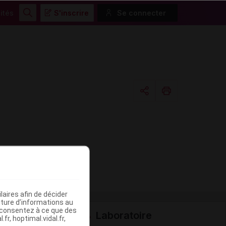
ités
S'inscrire
Se connecter
Rechercher
Copier l'url
Email
aires afin de décider
iture d’informations au
s consentez à ce que des
Laboratoire
fr, hoptimal.vidal.fr,