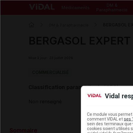
DM &
Médicaments
Parapharmacie
BERGASOL EXP
DM & Parapharmacie
BERGASOL EXPERT S
Mise à jour : 23 juillet 2026
COMMERCIALISÉ
Classification paramédicale VIDAL
Vidal res
Non renseigné
Ce module vous permet d
comment VIDAL et
ses 
sein des terminaux que v
Données ad
cookies soient utilisés s
Sommaire