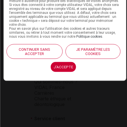
mesure d'audience pour produire des statistiques de visites anonymes.
Si vous êtes connecté à votre compte utilisateur VIDAL, votre choix sera
enregistré au niveau de votre compte VIDAL et sera appliqué depuis
l’ensemble des terminaux que vous utilisez. A défaut, votre choix sera
Espace produit
uniquement applicable au terminal que vous utilisez actuellement : un
cookie « technique » sera déposé sur votre terminal pour mémoriser
votre choix.
Boutique
Pour en savoir plus sur l’utilisation des cookies et autres traceurs
VIDAL Expert
similaires, ou retirer à tout moment votre consentement à leur usage,
nous vous invitons à vous rendre sur notre
Politique cookies
.
VIDAL Hoptimal
eVIDAL
VIDAL Mobile
CONTINUER SANS
JE PARAMÈTRE LES
ACCEPTER
COOKIES
VIDAL widget
VIDAL Sécurisation
VIDAL e-Services
J'ACCEPTE
Espace institutionnel
Qui sommes-nous ?
VIDAL France
Carrières
Charte éthique et
déontologique
Service client