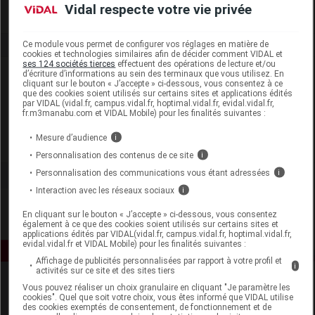
Vidal respecte votre vie privée
Ce module vous permet de configurer vos réglages en matière de
cookies et technologies similaires afin de décider comment VIDAL et
ses 124 sociétés tierces
effectuent des opérations de lecture et/ou
Laboratoire
d’écriture d’informations au sein des terminaux que vous utilisez. En
cliquant sur le bouton « J’accepte » ci-dessous, vous consentez à ce
que des cookies soient utilisés sur certains sites et applications édités
par VIDAL (vidal.fr, campus.vidal.fr, hoptimal.vidal.fr, evidal.vidal.fr,
Noreva Laboratoire Dermatologique
fr.m3manabu.com et VIDAL Mobile) pour les finalités suivantes :
Mesure d’audience
i
Voir la fiche laboratoire
Personnalisation des contenus de ce site
i
Personnalisation des communications vous étant adressées
i
Interaction avec les réseaux sociaux
i
En cliquant sur le bouton « J’accepte » ci-dessous, vous consentez
également à ce que des cookies soient utilisés sur certains sites et
applications édités par VIDAL(vidal.fr, campus.vidal.fr, hoptimal.vidal.fr,
evidal.vidal.fr et VIDAL Mobile) pour les finalités suivantes :
Affichage de publicités personnalisées par rapport à votre profil et
i
activités sur ce site et des sites tiers
Vous pouvez réaliser un choix granulaire en cliquant "Je paramètre les
cookies". Quel que soit votre choix, vous êtes informé que VIDAL utilise
des cookies exemptés de consentement, de fonctionnement et de