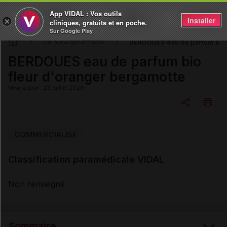
App VIDAL : Vos outils
Installer
×
cliniques, gratuits et en poche.
Sur Google Play
BERDOUES eau de parfum bio 
DM & Parapharmacie
BERDOUES eau de parfum bio
fleur d'oranger bergamotte
Mise à jour : 23 juillet 2026
Copier l'url
COMMERCIALISÉ
Classification paramédicale VIDAL
Email
Non renseigné
Sommaire