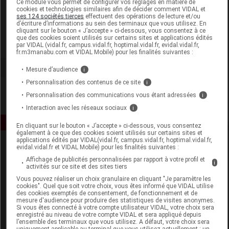
Ce module vous permet de configurer vos réglages en matière de
cookies et technologies similaires afin de décider comment VIDAL et
ses 124 sociétés tierces
effectuent des opérations de lecture et/ou
Parfums Berdoues
d’écriture d’informations au sein des terminaux que vous utilisez. En
cliquant sur le bouton « J’accepte » ci-dessous, vous consentez à ce
que des cookies soient utilisés sur certains sites et applications édités
Voir la fiche laboratoire
par VIDAL (vidal.fr, campus.vidal.fr, hoptimal.vidal.fr, evidal.vidal.fr,
fr.m3manabu.com et VIDAL Mobile) pour les finalités suivantes :
Mesure d’audience
i
Personnalisation des contenus de ce site
i
Personnalisation des communications vous étant adressées
i
Interaction avec les réseaux sociaux
i
En cliquant sur le bouton « J’accepte » ci-dessous, vous consentez
également à ce que des cookies soient utilisés sur certains sites et
applications édités par VIDAL(vidal.fr, campus.vidal.fr, hoptimal.vidal.fr,
evidal.vidal.fr et VIDAL Mobile) pour les finalités suivantes :
Affichage de publicités personnalisées par rapport à votre profil et
i
activités sur ce site et des sites tiers
Vous pouvez réaliser un choix granulaire en cliquant "Je paramètre les
cookies". Quel que soit votre choix, vous êtes informé que VIDAL utilise
des cookies exemptés de consentement, de fonctionnement et de
Espace produit
mesure d'audience pour produire des statistiques de visites anonymes.
Si vous êtes connecté à votre compte utilisateur VIDAL, votre choix sera
enregistré au niveau de votre compte VIDAL et sera appliqué depuis
Boutique
l’ensemble des terminaux que vous utilisez. A défaut, votre choix sera
VIDAL Expert
uniquement applicable au terminal que vous utilisez actuellement : un