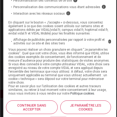
Personnalisation des contenus de ce site
i
Personnalisation des communications vous étant adressées
i
Interaction avec les réseaux sociaux
i
En cliquant sur le bouton « J’accepte » ci-dessous, vous consentez
également à ce que des cookies soient utilisés sur certains sites et
Laboratoire
applications édités par VIDAL(vidal.fr, campus.vidal.fr, hoptimal.vidal.fr,
evidal.vidal.fr et VIDAL Mobile) pour les finalités suivantes :
Affichage de publicités personnalisées par rapport à votre profil et
Parfums Berdoues
i
activités sur ce site et des sites tiers
Vous pouvez réaliser un choix granulaire en cliquant "Je paramètre les
cookies". Quel que soit votre choix, vous êtes informé que VIDAL utilise
Voir la fiche laboratoire
des cookies exemptés de consentement, de fonctionnement et de
mesure d'audience pour produire des statistiques de visites anonymes.
Si vous êtes connecté à votre compte utilisateur VIDAL, votre choix sera
enregistré au niveau de votre compte VIDAL et sera appliqué depuis
l’ensemble des terminaux que vous utilisez. A défaut, votre choix sera
uniquement applicable au terminal que vous utilisez actuellement : un
cookie « technique » sera déposé sur votre terminal pour mémoriser
votre choix.
Pour en savoir plus sur l’utilisation des cookies et autres traceurs
similaires, ou retirer à tout moment votre consentement à leur usage,
nous vous invitons à vous rendre sur notre
Politique cookies
.
CONTINUER SANS
JE PARAMÈTRE LES
ACCEPTER
COOKIES