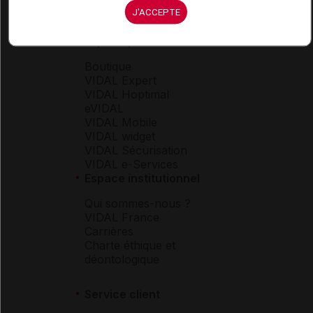
J'ACCEPTE
Espace produit
Boutique
VIDAL Expert
VIDAL Hoptimal
eVIDAL
VIDAL Mobile
VIDAL widget
VIDAL Sécurisation
VIDAL e-Services
Espace institutionnel
Qui sommes-nous ?
VIDAL France
Carrières
Charte éthique et
déontologique
Service client