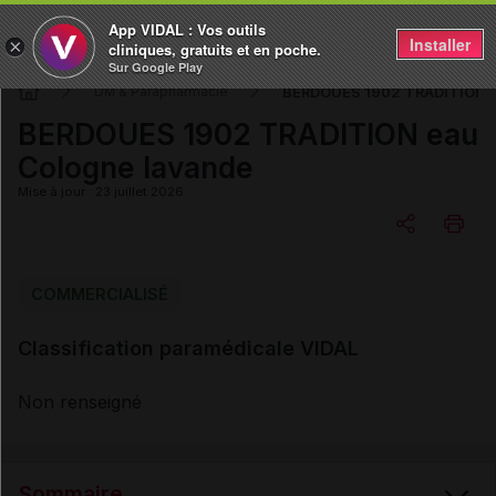
App VIDAL : Vos outils
Installer
×
cliniques, gratuits et en poche.
Sur Google Play
BERDOUES 1902 TRADITION e
DM & Parapharmacie
BERDOUES 1902 TRADITION eau
Cologne lavande
Mise à jour : 23 juillet 2026
Copier l'url
COMMERCIALISÉ
Classification paramédicale VIDAL
Email
Non renseigné
Sommaire