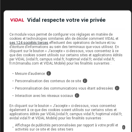
Code EAN
4260198094090
Labo. Distributeur
Abiocom
Vidal respecte votre vie privée
Remboursement
NR
Ce module vous permet de configurer vos réglages en matière de
cookies et technologies similaires afin de décider comment VIDAL et
ses 124 sociétés tierces
effectuent des opérations de lecture et/ou
d’écriture d’informations au sein des terminaux que vous utilisez. En
cliquant sur le bouton « J’accepte » ci-dessous, vous consentez à ce
que des cookies soient utilisés sur certains sites et applications édités
par VIDAL (vidal.fr, campus.vidal.fr, hoptimal.vidal.fr, evidal.vidal.fr,
Laboratoire
fr.m3manabu.com et VIDAL Mobile) pour les finalités suivantes :
Mesure d’audience
i
Abiocom
Personnalisation des contenus de ce site
i
Personnalisation des communications vous étant adressées
i
Voir la fiche laboratoire
Interaction avec les réseaux sociaux
i
En cliquant sur le bouton « J’accepte » ci-dessous, vous consentez
également à ce que des cookies soient utilisés sur certains sites et
applications édités par VIDAL(vidal.fr, campus.vidal.fr, hoptimal.vidal.fr,
evidal.vidal.fr et VIDAL Mobile) pour les finalités suivantes :
Affichage de publicités personnalisées par rapport à votre profil et
i
activités sur ce site et des sites tiers