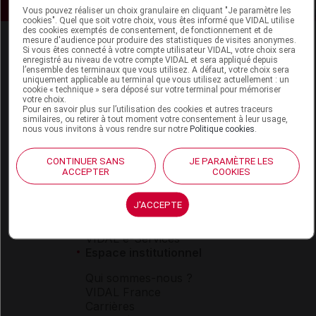
Vous pouvez réaliser un choix granulaire en cliquant "Je paramètre les
cookies". Quel que soit votre choix, vous êtes informé que VIDAL utilise
des cookies exemptés de consentement, de fonctionnement et de
mesure d'audience pour produire des statistiques de visites anonymes.
Si vous êtes connecté à votre compte utilisateur VIDAL, votre choix sera
enregistré au niveau de votre compte VIDAL et sera appliqué depuis
l’ensemble des terminaux que vous utilisez. A défaut, votre choix sera
uniquement applicable au terminal que vous utilisez actuellement : un
cookie « technique » sera déposé sur votre terminal pour mémoriser
votre choix.
Pour en savoir plus sur l’utilisation des cookies et autres traceurs
Espace produit
similaires, ou retirer à tout moment votre consentement à leur usage,
nous vous invitons à vous rendre sur notre
Politique cookies
.
Boutique
VIDAL Expert
CONTINUER SANS
JE PARAMÈTRE LES
VIDAL Hoptimal
ACCEPTER
COOKIES
eVIDAL
VIDAL Mobile
J'ACCEPTE
VIDAL widget
VIDAL Sécurisation
VIDAL e-Services
Espace institutionnel
Qui sommes-nous ?
VIDAL France
Carrières