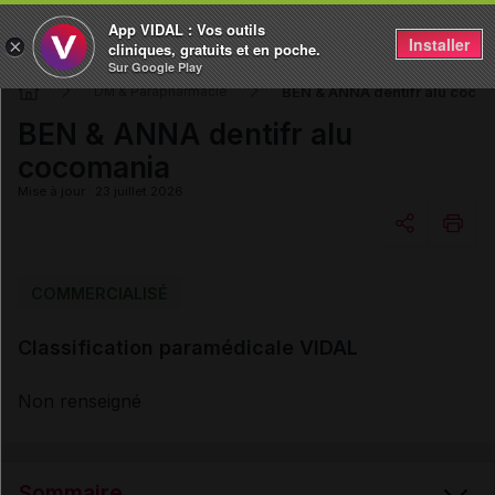
App VIDAL : Vos outils
Installer
×
cliniques, gratuits et en poche.
Sur Google Play
BEN & ANNA dentifr alu coco
DM & Parapharmacie
BEN & ANNA dentifr alu
cocomania
Mise à jour : 23 juillet 2026
Copier l'url
COMMERCIALISÉ
Classification paramédicale VIDAL
Email
Non renseigné
Sommaire