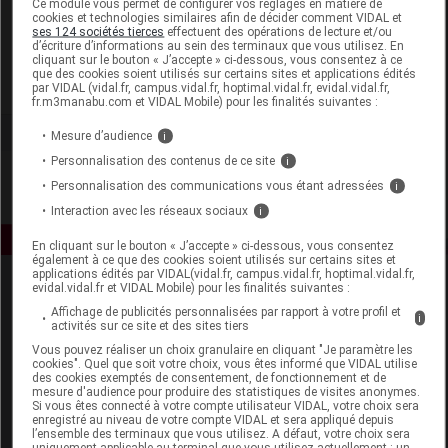
Ce module vous permet de configurer vos réglages en matière de
cookies et technologies similaires afin de décider comment VIDAL et
ses 124 sociétés tierces
effectuent des opérations de lecture et/ou
AEGIS Pharma
d’écriture d’informations au sein des terminaux que vous utilisez. En
cliquant sur le bouton « J’accepte » ci-dessous, vous consentez à ce
que des cookies soient utilisés sur certains sites et applications édités
Voir la fiche laboratoire
par VIDAL (vidal.fr, campus.vidal.fr, hoptimal.vidal.fr, evidal.vidal.fr,
fr.m3manabu.com et VIDAL Mobile) pour les finalités suivantes :
Mesure d’audience
i
Personnalisation des contenus de ce site
i
Personnalisation des communications vous étant adressées
i
Interaction avec les réseaux sociaux
i
En cliquant sur le bouton « J’accepte » ci-dessous, vous consentez
également à ce que des cookies soient utilisés sur certains sites et
applications édités par VIDAL(vidal.fr, campus.vidal.fr, hoptimal.vidal.fr,
evidal.vidal.fr et VIDAL Mobile) pour les finalités suivantes :
Affichage de publicités personnalisées par rapport à votre profil et
i
activités sur ce site et des sites tiers
Vous pouvez réaliser un choix granulaire en cliquant "Je paramètre les
cookies". Quel que soit votre choix, vous êtes informé que VIDAL utilise
des cookies exemptés de consentement, de fonctionnement et de
Espace produit
mesure d'audience pour produire des statistiques de visites anonymes.
Si vous êtes connecté à votre compte utilisateur VIDAL, votre choix sera
enregistré au niveau de votre compte VIDAL et sera appliqué depuis
Boutique
l’ensemble des terminaux que vous utilisez. A défaut, votre choix sera
VIDAL Expert
uniquement applicable au terminal que vous utilisez actuellement : un