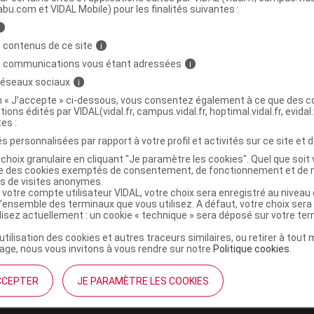
abu.com et VIDAL Mobile) pour les finalités suivantes :
i
E JEUNESSE INTENSE Cr redensifiante bio Fl
C
 contenus de ce site
i
l
s communications vous étant adressées
i
 réseaux sociaux
i
3760099171865
on « J’accepte » ci-dessous, vous consentez également à ce que des co
tions édités par VIDAL(vidal.fr, campus.vidal.fr, hoptimal.vidal.fr, evidal.
r
Phytobiolab
tes :
NR
s personnalisées par rapport à votre profil et activités sur ce site et d
choix granulaire en cliquant "Je paramètre les cookies". Quel que soit 
ise des cookies exemptés de consentement, de fonctionnement et de 
es de visites anonymes.
 votre compte utilisateur VIDAL, votre choix sera enregistré au nivea
l’ensemble des terminaux que vous utilisez. A défaut, votre choix ser
ilisez actuellement : un cookie « technique » sera déposé sur votre te
’utilisation des cookies et autres traceurs similaires, ou retirer à tou
ge, nous vous invitons à vous rendre sur notre
Politique cookies
.
CCEPTER
JE PARAMÈTRE LES COOKIES
institutionnel
Espace pa