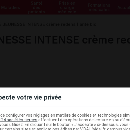
Santé
Prise en
Formations
Maladies
des
charge
Actual
médicales
patients
médicale
 JEUNESSE INTENSE crème redensifiante bio
ESSE INTENSE crème rede
pecte votre vie privée
e configurer vos réglages en matière de cookies et technologies simil
124 sociétés tierces
effectuent des opérations de lecture et/ou d’écr
ministratives
ous utilisez. En cliquant sur le bouton « J’accepte » ci-dessous, vou
ur certains sites et applications édités par VIDAL (vidal.fr, campus.vidal.