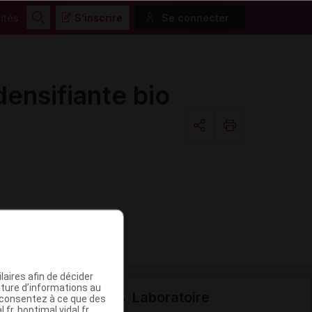
ités
S'inscrire
Se connecter
Rechercher
nsifiante bio
Copier l'url
Email
aires afin de décider
iture d’informations au
Laboratoire
s consentez à ce que des
fr, hoptimal.vidal.fr,