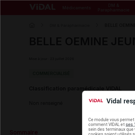
DM &
Médicaments
Parapharmacie
BELLE OEMINE
DM & Parapharmacie
BELLE OEMINE JEUN
Mise à jour : 23 juillet 2026
COMMERCIALISÉ
Classification paramédicale VIDAL
Vidal res
Non renseigné
Ce module vous permet d
comment VIDAL et
ses 
Données ad
sein des terminaux que v
Sommaire
cookies soient utilisés s