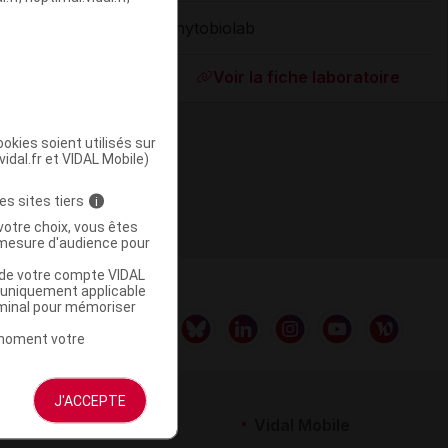
Phytobiolab
ommercialisé
Voir la fiche laboratoire
okies soient utilisés sur
vidal.fr et VIDAL Mobile)
es sites tiers
i
votre choix, vous êtes
mesure d'audience pour
u de votre compte VIDAL
a uniquement applicable
rminal pour mémoriser
t moment votre
J'ACCEPTE
rtenaires
Vidal Mobile