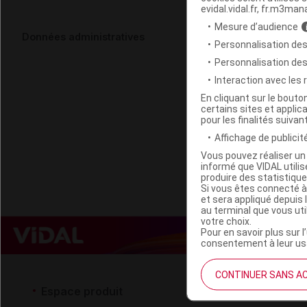
evidal.vidal.fr, fr.m3man
Mesure d’audience
BELLE OEMIN
Données administratives
Personnalisation des
airless/50m
Personnalisation de
Interaction avec les
Code EAN
En cliquant sur le bout
certains sites et applica
Labo. Distributeu
pour les finalités suivan
Remboursement
Affichage de publicité
Vous pouvez réaliser un 
informé que VIDAL util
produire des statistiqu
Si vous êtes connecté à
et sera appliqué depuis 
au terminal que vous ut
votre choix.
Pour en savoir plus sur l
consentement à leur usa
CONTINUER SANS A
Espace produit
Espace 