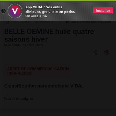
App VIDAL : Vos outils
Installer
×
cliniques, gratuits et en poche.
Sur Google Play
BELLE OEMINE huile quatre sa
DM & Parapharmacie
BELLE OEMINE huile quatre
saisons hiver
Mise à jour : 23 juillet 2026
Copier l'url
ARRÊT DE COMMERCIALISATION
(09/04/2026)
Email
Classification paramédicale VIDAL
Non renseigné