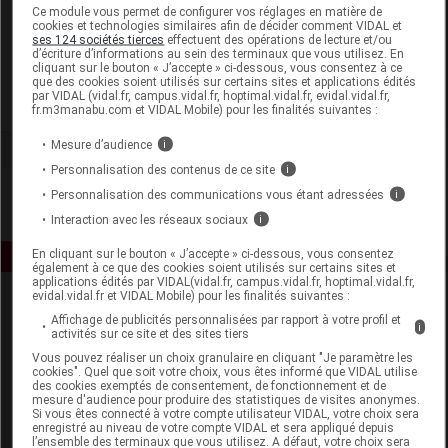
Laboratoire
Ce module vous permet de configurer vos réglages en matière de
cookies et technologies similaires afin de décider comment VIDAL et
ses 124 sociétés tierces
effectuent des opérations de lecture et/ou
d’écriture d’informations au sein des terminaux que vous utilisez. En
Phytobiolab
cliquant sur le bouton « J’accepte » ci-dessous, vous consentez à ce
que des cookies soient utilisés sur certains sites et applications édités
par VIDAL (vidal.fr, campus.vidal.fr, hoptimal.vidal.fr, evidal.vidal.fr,
Voir la fiche laboratoire
fr.m3manabu.com et VIDAL Mobile) pour les finalités suivantes :
Mesure d’audience
i
Personnalisation des contenus de ce site
i
Personnalisation des communications vous étant adressées
i
Interaction avec les réseaux sociaux
i
En cliquant sur le bouton « J’accepte » ci-dessous, vous consentez
également à ce que des cookies soient utilisés sur certains sites et
applications édités par VIDAL(vidal.fr, campus.vidal.fr, hoptimal.vidal.fr,
evidal.vidal.fr et VIDAL Mobile) pour les finalités suivantes :
Affichage de publicités personnalisées par rapport à votre profil et
i
activités sur ce site et des sites tiers
Vous pouvez réaliser un choix granulaire en cliquant "Je paramètre les
cookies". Quel que soit votre choix, vous êtes informé que VIDAL utilise
des cookies exemptés de consentement, de fonctionnement et de
mesure d'audience pour produire des statistiques de visites anonymes.
Espace produit
Si vous êtes connecté à votre compte utilisateur VIDAL, votre choix sera
enregistré au niveau de votre compte VIDAL et sera appliqué depuis
Boutique
l’ensemble des terminaux que vous utilisez. A défaut, votre choix sera