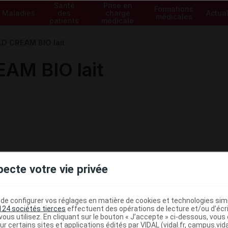
Santé
Prise en
Formations
Maladies
des
charge
Actual
médicales
patients
médicale
D CREAM BIO lait
AM BIO lait
pecte votre vie privée
e configurer vos réglages en matière de cookies et technologies simil
124 sociétés tierces
effectuent des opérations de lecture et/ou d’écr
ous utilisez. En cliquant sur le bouton « J’accepte » ci-dessous, vou
ur certains sites et applications édités par VIDAL (vidal.fr, campus.vidal.