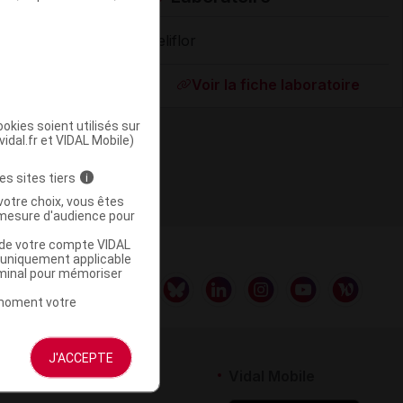
Beliflor
Supprimé
Voir la fiche laboratoire
okies soient utilisés sur
vidal.fr et VIDAL Mobile)
es sites tiers
i
votre choix, vous êtes
mesure d'audience pour
u de votre compte VIDAL
a uniquement applicable
rminal pour mémoriser
t moment votre
J'ACCEPTE
rtenaires
Vidal Mobile