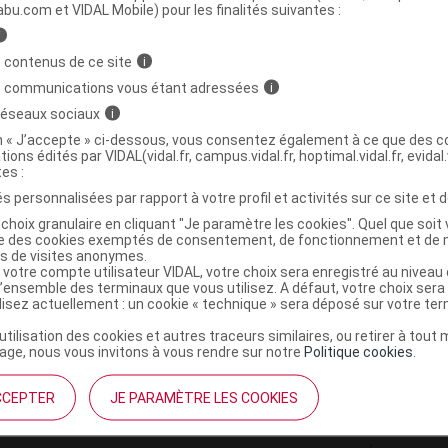
ministratives
abu.com et VIDAL Mobile) pour les finalités suivantes :
i
 contenus de ce site
i
OLD CREAM BIO Lait T/200ml
s communications vous étant adressées
i
 réseaux sociaux
i
3568312000806
on « J’accepte » ci-dessous, vous consentez également à ce que des co
tions édités par VIDAL(vidal.fr, campus.vidal.fr, hoptimal.vidal.fr, evidal.
r
Beliflor
tes :
NR
s personnalisées par rapport à votre profil et activités sur ce site et d
choix granulaire en cliquant "Je paramètre les cookies". Quel que soit 
ise des cookies exemptés de consentement, de fonctionnement et de 
es de visites anonymes.
 votre compte utilisateur VIDAL, votre choix sera enregistré au nivea
l’ensemble des terminaux que vous utilisez. A défaut, votre choix ser
ilisez actuellement : un cookie « technique » sera déposé sur votre te
’utilisation des cookies et autres traceurs similaires, ou retirer à tou
ge, nous vous invitons à vous rendre sur notre
Politique cookies
.
CCEPTER
JE PARAMÈTRE LES COOKIES
institutionnel
Espace pa