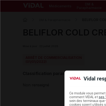
DM &
Médicaments
Parapharmacie
BELIFLOR COL
DM & Parapharmacie
BELIFLOR COLD CRE
Mise à jour : 23 juillet 2026
ARRÊT DE COMMERCIALISATION
(01/01/2022)
Classification paramédicale VIDAL
Vidal res
Non renseigné
Ce module vous permet d
comment VIDAL et
ses 
sein des terminaux que v
cookies soient utilisés s