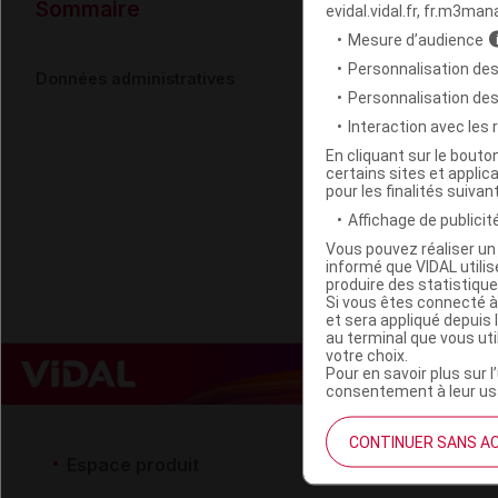
Données ad
Sommaire
evidal.vidal.fr, fr.m3man
Mesure d’audience
Personnalisation des
BELIFLOR C
Données administratives
Personnalisation de
Interaction avec les
Code EAN
En cliquant sur le bout
certains sites et applica
Labo. Distributeu
pour les finalités suivan
Remboursement
Affichage de publicité
Vous pouvez réaliser un 
informé que VIDAL util
produire des statistiqu
Si vous êtes connecté à
et sera appliqué depuis 
au terminal que vous ut
votre choix.
Pour en savoir plus sur l
consentement à leur usa
CONTINUER SANS A
Espace produit
Espace 