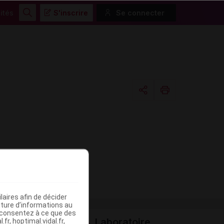
ités
S'inscrire
Se connecter
Rechercher
Copier l'url
Email
aires afin de décider
iture d’informations au
s consentez à ce que des
Laboratoire
fr, hoptimal.vidal.fr,