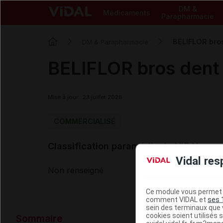
DM &
Médicaments
Parapharmacie
BELIFLOR bro
DM & Parapharmacie
BELIFLOR bros dent
Mise à jour : 23 juillet 2026
COMMERCIALISÉ
Classification paramédicale VIDAL
Vidal res
Non renseigné
Ce module vous permet d
comment VIDAL et
ses 
sein des terminaux que v
Données ad
cookies soient utilisés s
Sommaire