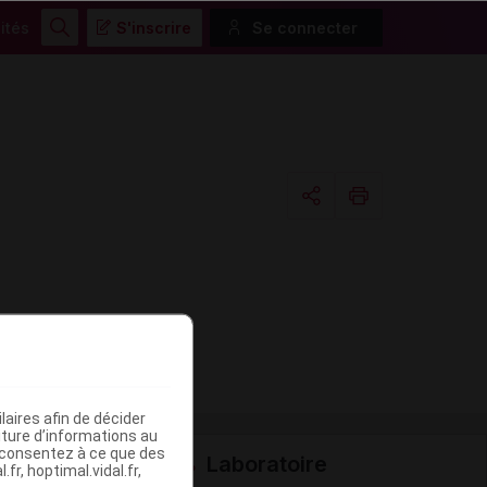
ités
S'inscrire
Se connecter
Rechercher
Copier l'url
Email
aires afin de décider
iture d’informations au
s consentez à ce que des
Laboratoire
fr, hoptimal.vidal.fr,