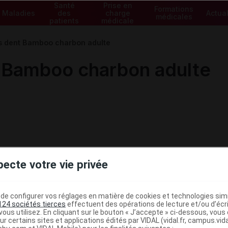
Santé
Prise en
Formations
Maladies
des
charge
Actual
médicales
patients
médicale
s dent Bamboo charbon adulte
 Bamboo charbon adulte
pecte votre vie privée
e configurer vos réglages en matière de cookies et technologies simil
124 sociétés tierces
effectuent des opérations de lecture et/ou d’écr
ous utilisez. En cliquant sur le bouton « J’accepte » ci-dessous, vou
ministratives
ur certains sites et applications édités par VIDAL (vidal.fr, campus.vidal.