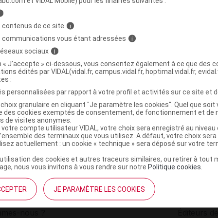
abu.com et VIDAL Mobile) pour les finalités suivantes :
i
osse dents Bamboo charbon adulte B/2
C
 contenus de ce site
i
s communications vous étant adressées
i
 réseaux sociaux
i
3568312001872
on « J’accepte » ci-dessous, vous consentez également à ce que des co
r
Beliflor
tions édités par VIDAL(vidal.fr, campus.vidal.fr, hoptimal.vidal.fr, evidal.
NR
tes :
s personnalisées par rapport à votre profil et activités sur ce site et d
choix granulaire en cliquant "Je paramètre les cookies". Quel que soit 
ise des cookies exemptés de consentement, de fonctionnement et de 
es de visites anonymes.
 votre compte utilisateur VIDAL, votre choix sera enregistré au nivea
l’ensemble des terminaux que vous utilisez. A défaut, votre choix ser
ilisez actuellement : un cookie « technique » sera déposé sur votre te
’utilisation des cookies et autres traceurs similaires, ou retirer à tou
ge, nous vous invitons à vous rendre sur notre
Politique cookies
.
CCEPTER
JE PARAMÈTRE LES COOKIES
institutionnel
Espace pa
mmes-nous ?
Éditeurs de