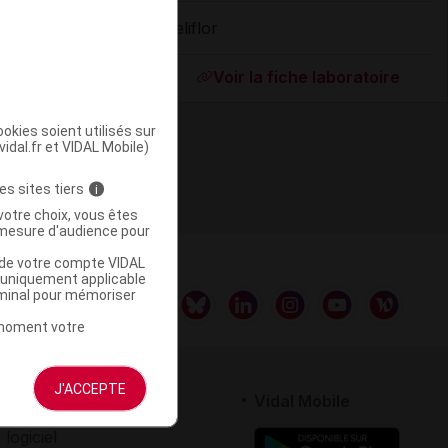
Beliflor
ommercialisé
Voir la fiche laboratoire
okies soient utilisés sur
vidal.fr et VIDAL Mobile)
es sites tiers
i
votre choix, vous êtes
mesure d'audience pour
u de votre compte VIDAL
a uniquement applicable
rminal pour mémoriser
t moment votre
J'ACCEPTE
rtenaires
Vidal Mobile
 logiciel