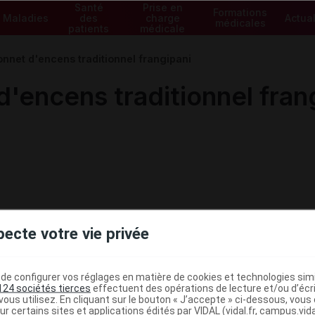
Santé
Prise en
Formations
Maladies
des
charge
Actual
médicales
patients
médicale
nnet d'encens traditionnel frangipani
'encens traditionnel fran
pecte votre vie privée
e configurer vos réglages en matière de cookies et technologies simil
124 sociétés tierces
effectuent des opérations de lecture et/ou d’écr
ous utilisez. En cliquant sur le bouton « J’accepte » ci-dessous, vou
ur certains sites et applications édités par VIDAL (vidal.fr, campus.vidal.