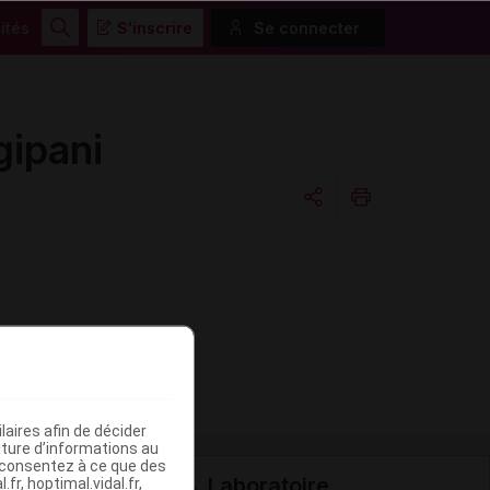
ités
S'inscrire
Se connecter
Rechercher
gipani
Copier l'url
Email
aires afin de décider
iture d’informations au
s consentez à ce que des
Laboratoire
fr, hoptimal.vidal.fr,