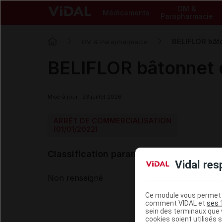
DM &
Médicaments
Parapharmacie
BELIFLOR bâto
DM & Parapharmacie
BELIFLOR bâtonnet d
Mise à jour : 23 juillet 2026
ARRÊT DE COMMERCIALISATION
(01/01/2022)
Classification paramédicale VIDAL
Vidal res
Non renseigné
Ce module vous permet d
comment VIDAL et
ses 
sein des terminaux que v
cookies soient utilisés s