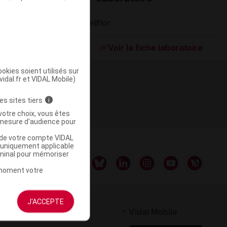
Beliflor
Supprimé
Voir la fiche laboratoire
okies soient utilisés sur
vidal.fr et VIDAL Mobile)
es sites tiers
i
votre choix, vous êtes
mesure d'audience pour
u de votre compte VIDAL
a uniquement applicable
rminal pour mémoriser
t moment votre
J'ACCEPTE
rtenaires
Vidal Mobile