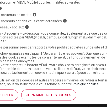
ministratives
abu.com et VIDAL Mobile) pour les finalités suivantes :
i
 contenus de ce site
i
onnet d'encens traditionnel frangipani Etui/10
s communications vous étant adressées
i
 réseaux sociaux
i
8904031300233
on « J’accepte » ci-dessous, vous consentez également à ce que des co
tions édités par VIDAL(vidal.fr, campus.vidal.fr, hoptimal.vidal.fr, evidal.
r
Beliflor
tes :
NR
s personnalisées par rapport à votre profil et activités sur ce site et d
choix granulaire en cliquant "Je paramètre les cookies". Quel que soit 
ise des cookies exemptés de consentement, de fonctionnement et de 
es de visites anonymes.
 votre compte utilisateur VIDAL, votre choix sera enregistré au nivea
l’ensemble des terminaux que vous utilisez. A défaut, votre choix ser
ilisez actuellement : un cookie « technique » sera déposé sur votre te
’utilisation des cookies et autres traceurs similaires, ou retirer à tou
ge, nous vous invitons à vous rendre sur notre
Politique cookies
.
CCEPTER
JE PARAMÈTRE LES COOKIES
institutionnel
Espace pa