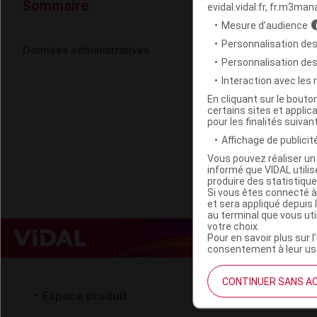
Données ad
Sommaire
evidal.vidal.fr, fr.m3man
Mesure d’audience
Personnalisation des
BELIFLOR Bât
Données administratives
Personnalisation de
Interaction avec les
Code EAN
En cliquant sur le bout
certains sites et applica
Labo. Distributeu
pour les finalités suivan
Remboursement
Affichage de publicité
Vous pouvez réaliser un 
informé que VIDAL util
produire des statistiqu
Si vous êtes connecté à
et sera appliqué depuis 
au terminal que vous ut
votre choix.
Pour en savoir plus sur l
consentement à leur usa
CONTINUER SANS A
Espace produit
Espace 