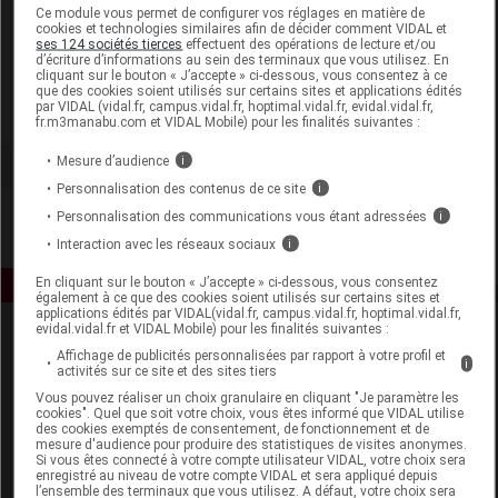
Laboratoire
Ce module vous permet de configurer vos réglages en matière de
cookies et technologies similaires afin de décider comment VIDAL et
ses 124 sociétés tierces
effectuent des opérations de lecture et/ou
d’écriture d’informations au sein des terminaux que vous utilisez. En
Beliflor
cliquant sur le bouton « J’accepte » ci-dessous, vous consentez à ce
que des cookies soient utilisés sur certains sites et applications édités
par VIDAL (vidal.fr, campus.vidal.fr, hoptimal.vidal.fr, evidal.vidal.fr,
Voir la fiche laboratoire
fr.m3manabu.com et VIDAL Mobile) pour les finalités suivantes :
Mesure d’audience
i
Personnalisation des contenus de ce site
i
Personnalisation des communications vous étant adressées
i
Interaction avec les réseaux sociaux
i
En cliquant sur le bouton « J’accepte » ci-dessous, vous consentez
également à ce que des cookies soient utilisés sur certains sites et
applications édités par VIDAL(vidal.fr, campus.vidal.fr, hoptimal.vidal.fr,
evidal.vidal.fr et VIDAL Mobile) pour les finalités suivantes :
Affichage de publicités personnalisées par rapport à votre profil et
i
activités sur ce site et des sites tiers
Vous pouvez réaliser un choix granulaire en cliquant "Je paramètre les
cookies". Quel que soit votre choix, vous êtes informé que VIDAL utilise
des cookies exemptés de consentement, de fonctionnement et de
mesure d'audience pour produire des statistiques de visites anonymes.
Espace produit
Si vous êtes connecté à votre compte utilisateur VIDAL, votre choix sera
enregistré au niveau de votre compte VIDAL et sera appliqué depuis
Boutique
l’ensemble des terminaux que vous utilisez. A défaut, votre choix sera