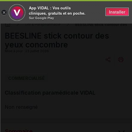
App VIDAL : Vos outils
Installer
×
cliniques, gratuits et en poche.
Sur Google Play
BEESLINE stick contour des 
DM & Parapharmacie
BEESLINE stick contour des
yeux concombre
Mise à jour : 23 juillet 2026
Copier l'url
COMMERCIALISÉ
Classification paramédicale VIDAL
Email
Non renseigné
Sommaire