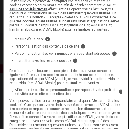
Ce module vous permet de configurer vos réglages en matière de
cookies et technologies similaires afin de décider comment VIDAL et
ses 124 sociétés tierces
effectuent des opérations de lecture et/ou
Apifrance
d’écriture d’informations au sein des terminaux que vous utilisez. En
cliquant sur le bouton « J’accepte » ci-dessous, vous consentez à ce
que des cookies soient utilisés sur certains sites et applications édités
Voir la fiche laboratoire
par VIDAL (vidal.fr, campus.vidal.fr, hoptimal.vidal.fr, evidal.vidal.fr,
fr.m3manabu.com et VIDAL Mobile) pour les finalités suivantes :
Mesure d’audience
i
Personnalisation des contenus de ce site
i
Personnalisation des communications vous étant adressées
i
Interaction avec les réseaux sociaux
i
En cliquant sur le bouton « J’accepte » ci-dessous, vous consentez
également à ce que des cookies soient utilisés sur certains sites et
applications édités par VIDAL(vidal.fr, campus.vidal.fr, hoptimal.vidal.fr,
evidal.vidal.fr et VIDAL Mobile) pour les finalités suivantes :
Affichage de publicités personnalisées par rapport à votre profil et
i
activités sur ce site et des sites tiers
Vous pouvez réaliser un choix granulaire en cliquant "Je paramètre les
cookies". Quel que soit votre choix, vous êtes informé que VIDAL utilise
des cookies exemptés de consentement, de fonctionnement et de
Espace produit
mesure d'audience pour produire des statistiques de visites anonymes.
Si vous êtes connecté à votre compte utilisateur VIDAL, votre choix sera
enregistré au niveau de votre compte VIDAL et sera appliqué depuis
Boutique
l’ensemble des terminaux que vous utilisez. A défaut, votre choix sera
VIDAL Expert
uniquement applicable au terminal que vous utilisez actuellement : un