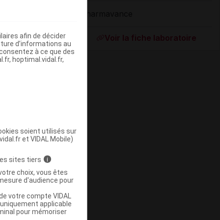
Pharmavance
ommercialisé
aires afin de décider
Voir la fiche laboratoire
iture d’informations au
s consentez à ce que des
fr, hoptimal.vidal.fr,
okies soient utilisés sur
vidal.fr et VIDAL Mobile)
ommercialisé
es sites tiers
i
votre choix, vous êtes
mesure d'audience pour
u de votre compte VIDAL
a uniquement applicable
rminal pour mémoriser