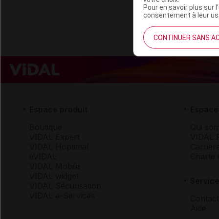
Pour en savoir plus sur l
consentement à leur usa
CONTINUER SANS A
Espace produit
Espace 
Boutique
Qui so
VIDAL Expert
VIDAL 
VIDAL Hoptimal
Carrièr
eVIDAL
Charte 
VIDAL Mobile
VIDAL widget
Service
VIDAL Sécurisation
VIDAL e-Services
Contact
Aide