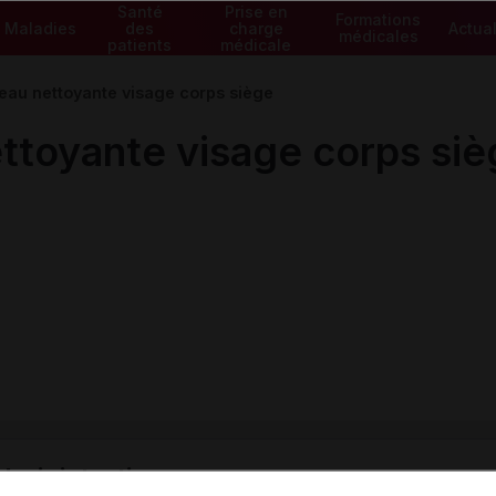
Santé
Prise en
Formations
Maladies
des
charge
Actual
médicales
patients
médicale
au nettoyante visage corps siège
toyante visage corps siè
ministratives