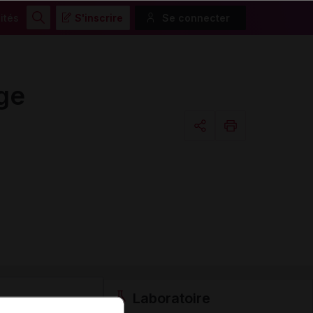
ités
S'inscrire
Se connecter
Rechercher
ge
Copier l'url
Email
Laboratoire