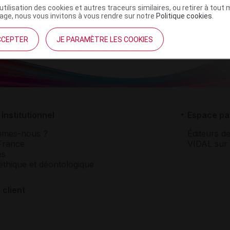
’utilisation des cookies et autres traceurs similaires, ou retirer à tou
ge, nous vous invitons à vous rendre sur notre
Politique cookies
.
CCEPTER
JE PARAMÈTRE LES COOKIES
institutionnel
Espace pa
mmes-nous ?
Éditeurs de
France
VIDAL sur 
es
éthique et déontologique
 client