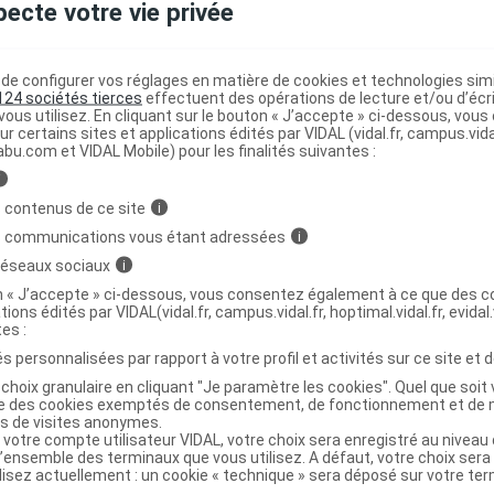
pecte votre vie privée
Eau nettoyante visage corps siège Fl
C
e configurer vos réglages en matière de cookies et technologies simil
124 sociétés tierces
effectuent des opérations de lecture et/ou d’écr
ous utilisez. En cliquant sur le bouton « J’accepte » ci-dessous, vou
ur certains sites et applications édités par VIDAL (vidal.fr, campus.vidal.
abu.com et VIDAL Mobile) pour les finalités suivantes :
3700970204022
r
Pharmavance
i
NR
 contenus de ce site
i
s communications vous étant adressées
i
 réseaux sociaux
i
on « J’accepte » ci-dessous, vous consentez également à ce que des co
tions édités par VIDAL(vidal.fr, campus.vidal.fr, hoptimal.vidal.fr, evidal.
Eau nettoyante visage corps siège Fl
C
tes :
ml
s personnalisées par rapport à votre profil et activités sur ce site et d
choix granulaire en cliquant "Je paramètre les cookies". Quel que soit 
ise des cookies exemptés de consentement, de fonctionnement et de 
es de visites anonymes.
3700970204015
 votre compte utilisateur VIDAL, votre choix sera enregistré au nivea
r
Pharmavance
l’ensemble des terminaux que vous utilisez. A défaut, votre choix ser
ilisez actuellement : un cookie « technique » sera déposé sur votre te
NR