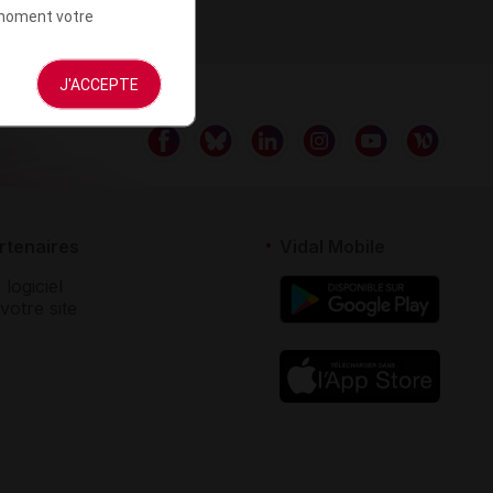
t moment votre
J'ACCEPTE
rtenaires
Vidal Mobile
 logiciel
votre site