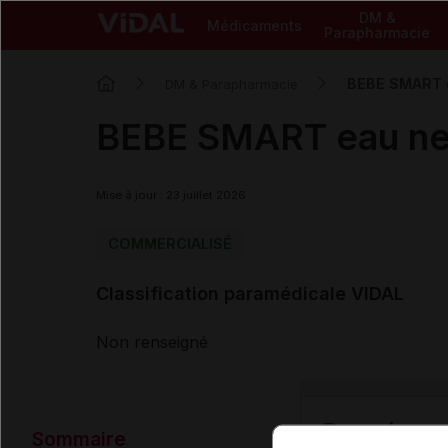
DM &
Médicaments
Parapharmacie
BEBE SMART e
DM & Parapharmacie
BEBE SMART eau net
Mise à jour : 23 juillet 2026
COMMERCIALISÉ
Classification paramédicale VIDAL
Non renseigné
Données ad
Sommaire