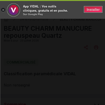
App VIDAL : Vos outils
Installer
×
cliniques, gratuits et en poche.
Sur Google Play
BEAUTY CHARM MANUCURE re
DM & Parapharmacie
BEAUTY CHARM MANUCURE
repouspeau Quartz
Mise à jour : 23 juillet 2026
Copier l'url
COMMERCIALISÉ
Classification paramédicale VIDAL
Email
Non renseigné
Sommaire