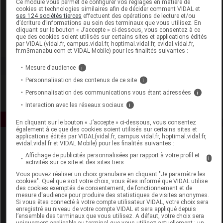
Ce module vous permet de configurer vos réglages en matière de
cookies et technologies similaires afin de décider comment VIDAL et
ses 124 sociétés tierces
effectuent des opérations de lecture et/ou
Ageti France
d’écriture d’informations au sein des terminaux que vous utilisez. En
cliquant sur le bouton « J’accepte » ci-dessous, vous consentez à ce
que des cookies soient utilisés sur certains sites et applications édités
Voir la fiche laboratoire
par VIDAL (vidal.fr, campus.vidal.fr, hoptimal.vidal.fr, evidal.vidal.fr,
fr.m3manabu.com et VIDAL Mobile) pour les finalités suivantes :
Mesure d’audience
i
Personnalisation des contenus de ce site
i
Personnalisation des communications vous étant adressées
i
Interaction avec les réseaux sociaux
i
En cliquant sur le bouton « J’accepte » ci-dessous, vous consentez
également à ce que des cookies soient utilisés sur certains sites et
applications édités par VIDAL(vidal.fr, campus.vidal.fr, hoptimal.vidal.fr,
evidal.vidal.fr et VIDAL Mobile) pour les finalités suivantes :
Affichage de publicités personnalisées par rapport à votre profil et
i
activités sur ce site et des sites tiers
Vous pouvez réaliser un choix granulaire en cliquant "Je paramètre les
cookies". Quel que soit votre choix, vous êtes informé que VIDAL utilise
des cookies exemptés de consentement, de fonctionnement et de
Espace produit
mesure d'audience pour produire des statistiques de visites anonymes.
Si vous êtes connecté à votre compte utilisateur VIDAL, votre choix sera
enregistré au niveau de votre compte VIDAL et sera appliqué depuis
Boutique
l’ensemble des terminaux que vous utilisez. A défaut, votre choix sera
VIDAL Expert
uniquement applicable au terminal que vous utilisez actuellement : un