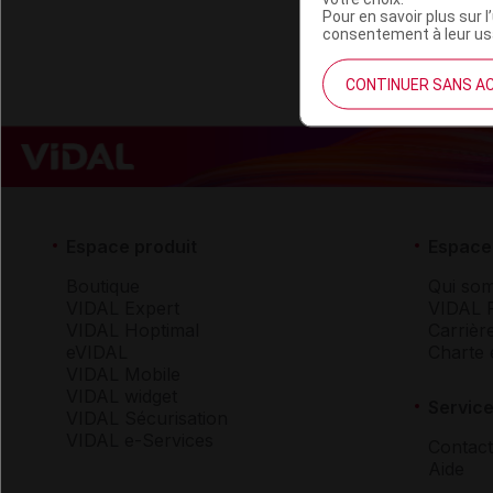
Pour en savoir plus sur l
consentement à leur usa
CONTINUER SANS A
Espace produit
Espace 
Boutique
Qui so
VIDAL Expert
VIDAL 
VIDAL Hoptimal
Carrièr
eVIDAL
Charte 
VIDAL Mobile
VIDAL widget
Service
VIDAL Sécurisation
VIDAL e-Services
Contact
Aide