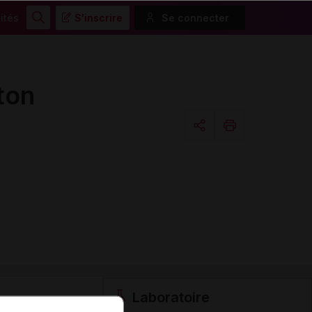
ités
S'inscrire
Se connecter
Rechercher
ton
Copier l'url
Email
Laboratoire