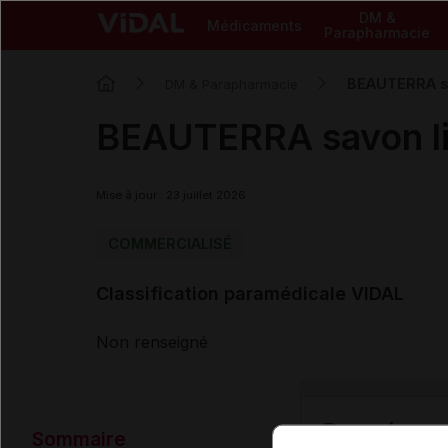
DM &
Médicaments
Parapharmacie
BEAUTERRA sav
DM & Parapharmacie
BEAUTERRA savon liq
Mise à jour : 23 juillet 2026
COMMERCIALISÉ
Classification paramédicale VIDAL
Non renseigné
Données ad
Sommaire