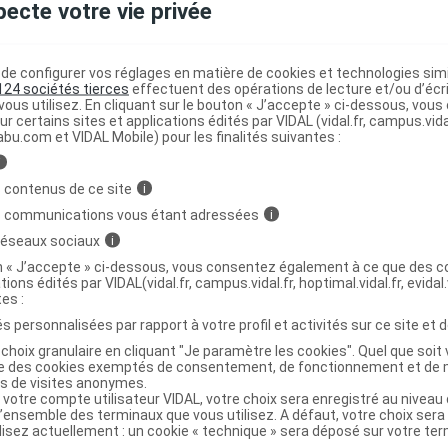
pecte votre vie privée
av liq de Marseille fleur de coton Fl
C
e configurer vos réglages en matière de cookies et technologies simil
124 sociétés tierces
effectuent des opérations de lecture et/ou d’écr
ous utilisez. En cliquant sur le bouton « J’accepte » ci-dessous, vou
ur certains sites et applications édités par VIDAL (vidal.fr, campus.vidal.
abu.com et VIDAL Mobile) pour les finalités suivantes :
3770008167674
r
BeauTerra France
i
NR
 contenus de ce site
i
s communications vous étant adressées
i
 réseaux sociaux
i
on « J’accepte » ci-dessous, vous consentez également à ce que des co
tions édités par VIDAL(vidal.fr, campus.vidal.fr, hoptimal.vidal.fr, evidal.
av liq de Marseille fleur de coton Fl
C
tes :
ml
s personnalisées par rapport à votre profil et activités sur ce site et d
choix granulaire en cliquant "Je paramètre les cookies". Quel que soit 
ise des cookies exemptés de consentement, de fonctionnement et de 
es de visites anonymes.
3770008167681
 votre compte utilisateur VIDAL, votre choix sera enregistré au nivea
r
BeauTerra France
l’ensemble des terminaux que vous utilisez. A défaut, votre choix ser
ilisez actuellement : un cookie « technique » sera déposé sur votre te
NR