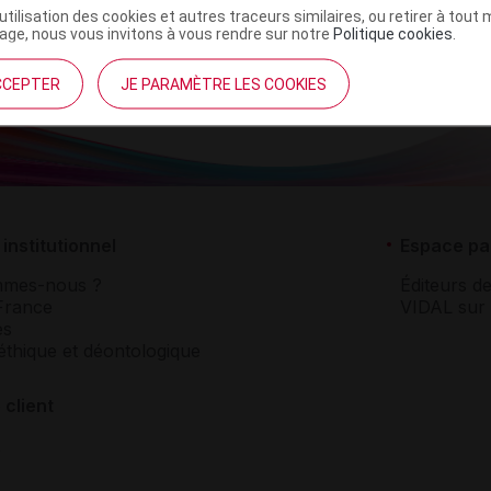
’utilisation des cookies et autres traceurs similaires, ou retirer à tou
ge, nous vous invitons à vous rendre sur notre
Politique cookies
.
CCEPTER
JE PARAMÈTRE LES COOKIES
institutionnel
Espace pa
mmes-nous ?
Éditeurs de
France
VIDAL sur 
es
éthique et déontologique
 client