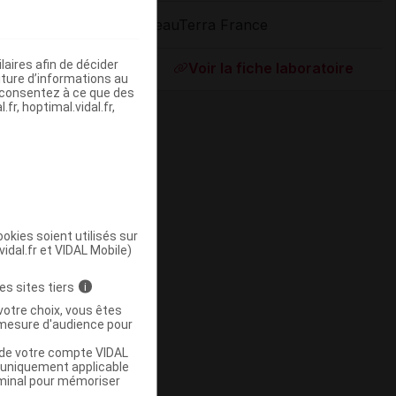
BeauTerra France
ommercialisé
aires afin de décider
Voir la fiche laboratoire
iture d’informations au
s consentez à ce que des
fr, hoptimal.vidal.fr,
okies soient utilisés sur
vidal.fr et VIDAL Mobile)
ommercialisé
es sites tiers
i
votre choix, vous êtes
mesure d'audience pour
u de votre compte VIDAL
a uniquement applicable
rminal pour mémoriser