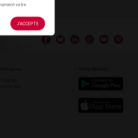
t moment votre
J'ACCEPTE
rtenaires
Vidal Mobile
 logiciel
votre site