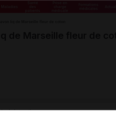
Santé
Prise en
Formations
Maladies
des
charge
Actual
médicales
patients
médicale
on liq de Marseille fleur de coton
 de Marseille fleur de co
ministratives