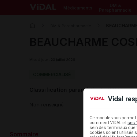
DM &
Médicaments
Parapharmacie
BEAUCHARME C
DM & Parapharmacie
BEAUCHARME COSMET
Mise à jour : 23 juillet 2026
COMMERCIALISÉ
Classification paramédicale VIDAL
Vidal res
Non renseigné
Ce module vous permet d
comment VIDAL et
ses 
sein des terminaux que v
Données ad
cookies soient utilisés s
Sommaire