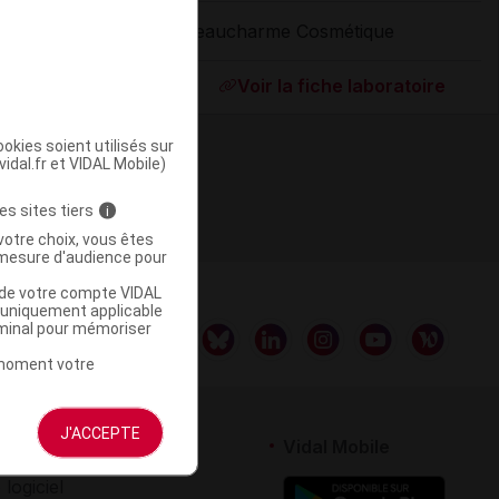
Beaucharme Cosmétique
ommercialisé
Voir la fiche laboratoire
okies soient utilisés sur
vidal.fr et VIDAL Mobile)
es sites tiers
i
votre choix, vous êtes
mesure d'audience pour
u de votre compte VIDAL
a uniquement applicable
rminal pour mémoriser
t moment votre
J'ACCEPTE
rtenaires
Vidal Mobile
 logiciel