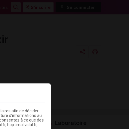
ités
S'inscrire
Se connecter
Rechercher
ir
Copier l'url
Email
aires afin de décider
iture d’informations au
s consentez à ce que des
Laboratoire
fr, hoptimal.vidal.fr,