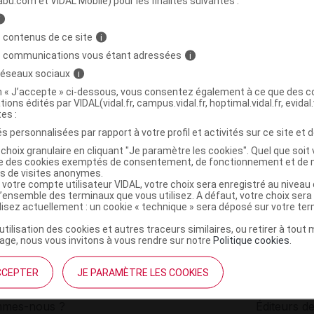
abu.com et VIDAL Mobile) pour les finalités suivantes :
i
 COSMETIQUE Huile de soin élixir Fl/30ml
C
 contenus de ce site
i
s communications vous étant adressées
i
 réseaux sociaux
i
3796798000458
on « J’accepte » ci-dessous, vous consentez également à ce que des co
r
Beaucharme Cosmétique
tions édités par VIDAL(vidal.fr, campus.vidal.fr, hoptimal.vidal.fr, evidal.
NR
tes :
s personnalisées par rapport à votre profil et activités sur ce site et d
choix granulaire en cliquant "Je paramètre les cookies". Quel que soit 
ise des cookies exemptés de consentement, de fonctionnement et de 
es de visites anonymes.
 votre compte utilisateur VIDAL, votre choix sera enregistré au nivea
l’ensemble des terminaux que vous utilisez. A défaut, votre choix ser
ilisez actuellement : un cookie « technique » sera déposé sur votre te
’utilisation des cookies et autres traceurs similaires, ou retirer à tou
ge, nous vous invitons à vous rendre sur notre
Politique cookies
.
CCEPTER
JE PARAMÈTRE LES COOKIES
institutionnel
Espace pa
mmes-nous ?
Éditeurs de