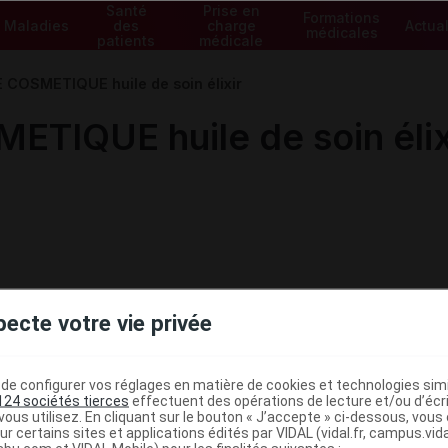
Santé
Prise en
Formations
Maladies
des
charge
Actual
médicales
patients
médicale
OSMETIQUE huile de soin élixir
IQUE huile de soin élix
pecte votre vie privée
e configurer vos réglages en matière de cookies et technologies simil
124 sociétés tierces
effectuent des opérations de lecture et/ou d’écr
ous utilisez. En cliquant sur le bouton « J’accepte » ci-dessous, vou
ministratives
ur certains sites et applications édités par VIDAL (vidal.fr, campus.vidal.