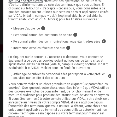
ses 124 sociétés tierces
effectuent des opérations de lecture et/ou
d’écriture d’informations au sein des terminaux que vous utilisez. En
cliquant sur le bouton « J’accepte » ci-dessous, vous consentez à ce
Voir la fiche laboratoire
que des cookies soient utilisés sur certains sites et applications édités
par VIDAL (vidal.fr, campus.vidal.fr, hoptimal.vidal.fr, evidal.vidal.fr,
fr.m3manabu.com et VIDAL Mobile) pour les finalités suivantes :
Mesure d’audience
i
Personnalisation des contenus de ce site
i
Personnalisation des communications vous étant adressées
i
Interaction avec les réseaux sociaux
i
En cliquant sur le bouton « J’accepte » ci-dessous, vous consentez
également à ce que des cookies soient utilisés sur certains sites et
applications édités par VIDAL(vidal.fr, campus.vidal.fr, hoptimal.vidal.fr,
evidal.vidal.fr et VIDAL Mobile) pour les finalités suivantes :
Affichage de publicités personnalisées par rapport à votre profil et
i
activités sur ce site et des sites tiers
Vous pouvez réaliser un choix granulaire en cliquant "Je paramètre les
Espace produit
cookies". Quel que soit votre choix, vous êtes informé que VIDAL utilise
des cookies exemptés de consentement, de fonctionnement et de
mesure d'audience pour produire des statistiques de visites anonymes.
Boutique
Si vous êtes connecté à votre compte utilisateur VIDAL, votre choix sera
VIDAL Expert
enregistré au niveau de votre compte VIDAL et sera appliqué depuis
l’ensemble des terminaux que vous utilisez. A défaut, votre choix sera
VIDAL Hoptimal
uniquement applicable au terminal que vous utilisez actuellement : un
eVIDAL
cookie « technique » sera déposé sur votre terminal pour mémoriser
votre choix.