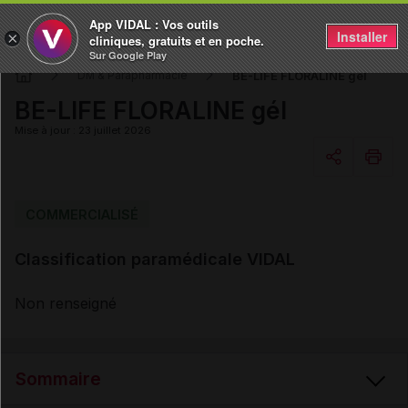
App VIDAL : Vos outils
Installer
×
cliniques, gratuits et en poche.
Sur Google Play
BE-LIFE FLORALINE gél
DM & Parapharmacie
BE-LIFE FLORALINE gél
Mise à jour : 23 juillet 2026
Copier l'url
COMMERCIALISÉ
Classification paramédicale VIDAL
Email
Non renseigné
Sommaire