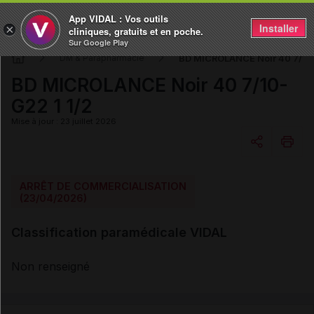
App VIDAL : Vos outils
Installer
×
cliniques, gratuits et en poche.
Sur Google Play
BD MICROLANCE Noir 40 7/10-
DM & Parapharmacie
BD MICROLANCE Noir 40 7/10-
G22 1 1/2
Mise à jour : 23 juillet 2026
Copier l'url
ARRÊT DE COMMERCIALISATION
(23/04/2026)
Email
Classification paramédicale VIDAL
Non renseigné