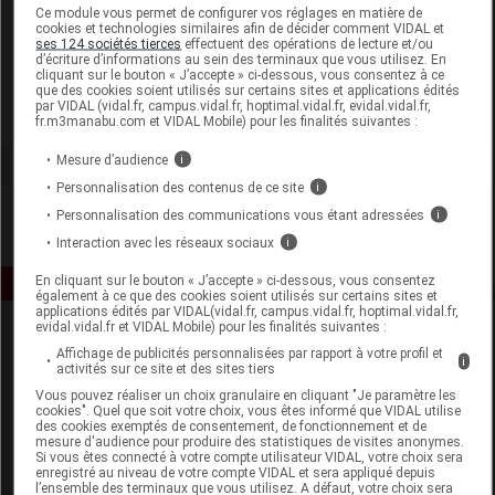
Laboratoire
Ce module vous permet de configurer vos réglages en matière de
cookies et technologies similaires afin de décider comment VIDAL et
ses 124 sociétés tierces
effectuent des opérations de lecture et/ou
d’écriture d’informations au sein des terminaux que vous utilisez. En
Becton Dickinson France SAS
cliquant sur le bouton « J’accepte » ci-dessous, vous consentez à ce
que des cookies soient utilisés sur certains sites et applications édités
par VIDAL (vidal.fr, campus.vidal.fr, hoptimal.vidal.fr, evidal.vidal.fr,
Voir la fiche laboratoire
fr.m3manabu.com et VIDAL Mobile) pour les finalités suivantes :
Mesure d’audience
i
Personnalisation des contenus de ce site
i
Personnalisation des communications vous étant adressées
i
Interaction avec les réseaux sociaux
i
En cliquant sur le bouton « J’accepte » ci-dessous, vous consentez
également à ce que des cookies soient utilisés sur certains sites et
applications édités par VIDAL(vidal.fr, campus.vidal.fr, hoptimal.vidal.fr,
evidal.vidal.fr et VIDAL Mobile) pour les finalités suivantes :
Affichage de publicités personnalisées par rapport à votre profil et
i
activités sur ce site et des sites tiers
Vous pouvez réaliser un choix granulaire en cliquant "Je paramètre les
cookies". Quel que soit votre choix, vous êtes informé que VIDAL utilise
des cookies exemptés de consentement, de fonctionnement et de
mesure d'audience pour produire des statistiques de visites anonymes.
Espace produit
Si vous êtes connecté à votre compte utilisateur VIDAL, votre choix sera
enregistré au niveau de votre compte VIDAL et sera appliqué depuis
Boutique
l’ensemble des terminaux que vous utilisez. A défaut, votre choix sera