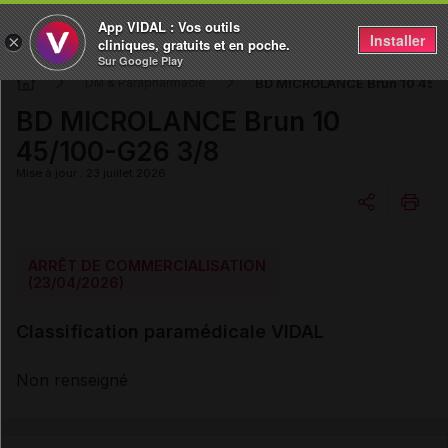
App VIDAL : Vos outils
Installer
×
cliniques, gratuits et en poche.
Sur Google Play
BD MICROLANCE Brun 10 45/
DM & Parapharmacie
BD MICROLANCE Brun 10
45/100-G26 3/8
Mise à jour : 23 juillet 2026
Copier l'url
ARRÊT DE COMMERCIALISATION
(23/04/2026)
Email
Classification paramédicale VIDAL
Non renseigné