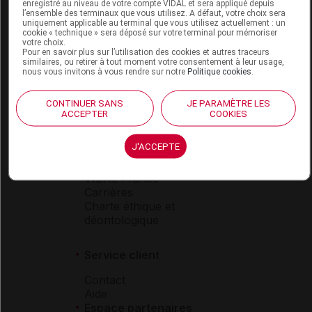
Espace produit
enregistré au niveau de votre compte VIDAL et sera appliqué depuis
l’ensemble des terminaux que vous utilisez. A défaut, votre choix sera
uniquement applicable au terminal que vous utilisez actuellement : un
Boutique
cookie « technique » sera déposé sur votre terminal pour mémoriser
VIDAL Expert
votre choix.
Pour en savoir plus sur l’utilisation des cookies et autres traceurs
VIDAL Hoptimal
similaires, ou retirer à tout moment votre consentement à leur usage,
eVIDAL
nous vous invitons à vous rendre sur notre
Politique cookies
.
VIDAL Mobile
VIDAL widget
CONTINUER SANS
JE PARAMÈTRE LES
VIDAL Sécurisation
ACCEPTER
COOKIES
VIDAL e-Services
Espace institutionnel
J'ACCEPTE
Qui sommes-nous ?
VIDAL France
Carrières
Charte éthique et
déontologique
Service client
Contact
Aide
Espace partenaires