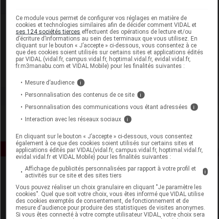
Ce module vous permet de configurer vos réglages en matière de
cookies et technologies similaires afin de décider comment VIDAL et
Laboratoire
ses 124 sociétés tierces
effectuent des opérations de lecture et/ou
d’écriture d’informations au sein des terminaux que vous utilisez. En
cliquant sur le bouton « J’accepte » ci-dessous, vous consentez à ce
Becton Dickinson France SAS
que des cookies soient utilisés sur certains sites et applications édités
par VIDAL (vidal.fr, campus.vidal.fr, hoptimal.vidal.fr, evidal.vidal.fr,
fr.m3manabu.com et VIDAL Mobile) pour les finalités suivantes :
Voir la fiche laboratoire
Mesure d’audience
i
Personnalisation des contenus de ce site
i
Personnalisation des communications vous étant adressées
i
Interaction avec les réseaux sociaux
i
En cliquant sur le bouton « J’accepte » ci-dessous, vous consentez
également à ce que des cookies soient utilisés sur certains sites et
applications édités par VIDAL(vidal.fr, campus.vidal.fr, hoptimal.vidal.fr,
evidal.vidal.fr et VIDAL Mobile) pour les finalités suivantes :
Affichage de publicités personnalisées par rapport à votre profil et
i
activités sur ce site et des sites tiers
Vous pouvez réaliser un choix granulaire en cliquant "Je paramètre les
cookies". Quel que soit votre choix, vous êtes informé que VIDAL utilise
des cookies exemptés de consentement, de fonctionnement et de
mesure d'audience pour produire des statistiques de visites anonymes.
Si vous êtes connecté à votre compte utilisateur VIDAL, votre choix sera