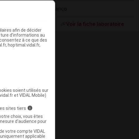
Elanco
ommercialisé
Voir la fiche laboratoire
aires afin de décider
iture d’informations au
s consentez à ce que des
fr, hoptimal.vidal.fr,
okies soient utilisés sur
vidal.fr et VIDAL Mobile)
ommercialisé
es sites tiers
i
votre choix, vous êtes
mesure d'audience pour
u de votre compte VIDAL
a uniquement applicable