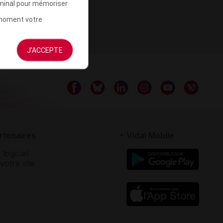
rminal pour mémoriser
t moment votre
J'ACCEPTE
rtenaires
Vidal Mobile
 logiciel
votre site