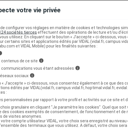
pecte votre vie privée
S inj Fl/100ml
C
e configurer vos réglages en matière de cookies et technologies simil
124 sociétés tierces
effectuent des opérations de lecture et/ou d’écr
6756756
ous utilisez. En cliquant sur le bouton « J’accepte » ci-dessous, vou
4007221018025
ur certains sites et applications édités par VIDAL (vidal.fr, campus.vidal.
abu.com et VIDAL Mobile) pour les finalités suivantes :
04007221018025
r
Elanco
i
NR
 contenus de ce site
i
s communications vous étant adressées
i
 réseaux sociaux
i
on « J’accepte » ci-dessous, vous consentez également à ce que des co
tions édités par VIDAL(vidal.fr, campus.vidal.fr, hoptimal.vidal.fr, evidal.
S inj Fl/50ml
C
tes :
s personnalisées par rapport à votre profil et activités sur ce site et d
choix granulaire en cliquant "Je paramètre les cookies". Quel que soit 
6756733
ise des cookies exemptés de consentement, de fonctionnement et de 
es de visites anonymes.
4007221008507
 votre compte utilisateur VIDAL, votre choix sera enregistré au nivea
04007221008507
l’ensemble des terminaux que vous utilisez. A défaut, votre choix ser