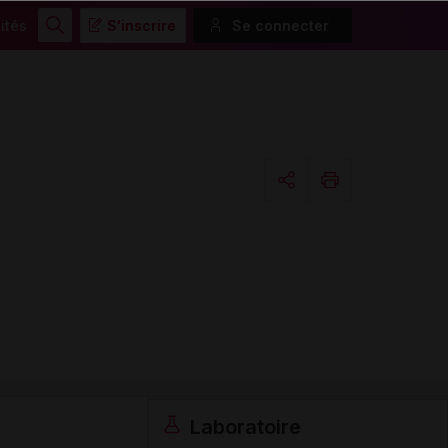
ités
S'inscrire
Se connecter
Rechercher
Copier l'url
Email
Laboratoire