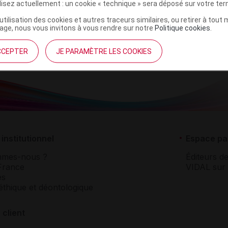
ilisez actuellement : un cookie « technique » sera déposé sur votre te
r
Elanco
NR
’utilisation des cookies et autres traceurs similaires, ou retirer à tou
ge, nous vous invitons à vous rendre sur notre
Politique cookies
.
CCEPTER
JE PARAMÈTRE LES COOKIES
institutionnel
Espace pa
mmes-nous ?
Éditeurs de
France
VIDAL sur 
es
éthique et déontologique
 client