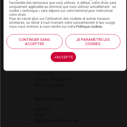
l’ensemble des terminaux que vous utilisez. A défaut, votre choix sera
Boutique
uniquement applicable au terminal que vous utilisez actuellement : un
cookie « technique » sera déposé sur votre terminal pour mémoriser
VIDAL Expert
votre choix.
VIDAL Hoptimal
Pour en savoir plus sur l’utilisation des cookies et autres traceurs
similaires, ou retirer à tout moment votre consentement à leur usage,
eVIDAL
nous vous invitons à vous rendre sur notre
Politique cookies
.
VIDAL Mobile
VIDAL widget
CONTINUER SANS
JE PARAMÈTRE LES
VIDAL Sécurisation
ACCEPTER
COOKIES
VIDAL e-Services
Espace institutionnel
J'ACCEPTE
Qui sommes-nous ?
VIDAL France
Carrières
Charte éthique et
déontologique
Service client
Contact
Aide
Espace partenaires