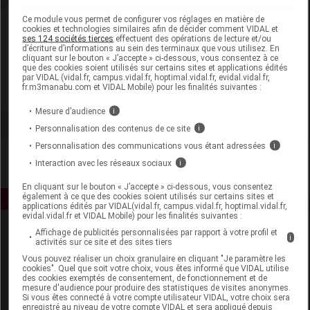
Ce module vous permet de configurer vos réglages en matière de
Laboratoire
cookies et technologies similaires afin de décider comment VIDAL et
ses 124 sociétés tierces
effectuent des opérations de lecture et/ou
d’écriture d’informations au sein des terminaux que vous utilisez. En
cliquant sur le bouton « J’accepte » ci-dessous, vous consentez à ce
Bayer HealthCare SAS - Animal Health
que des cookies soient utilisés sur certains sites et applications édités
par VIDAL (vidal.fr, campus.vidal.fr, hoptimal.vidal.fr, evidal.vidal.fr,
fr.m3manabu.com et VIDAL Mobile) pour les finalités suivantes :
Voir la fiche laboratoire
Mesure d’audience
i
Personnalisation des contenus de ce site
i
Personnalisation des communications vous étant adressées
i
Interaction avec les réseaux sociaux
i
En cliquant sur le bouton « J’accepte » ci-dessous, vous consentez
également à ce que des cookies soient utilisés sur certains sites et
applications édités par VIDAL(vidal.fr, campus.vidal.fr, hoptimal.vidal.fr,
evidal.vidal.fr et VIDAL Mobile) pour les finalités suivantes :
Affichage de publicités personnalisées par rapport à votre profil et
i
activités sur ce site et des sites tiers
Vous pouvez réaliser un choix granulaire en cliquant "Je paramètre les
cookies". Quel que soit votre choix, vous êtes informé que VIDAL utilise
des cookies exemptés de consentement, de fonctionnement et de
mesure d'audience pour produire des statistiques de visites anonymes.
Si vous êtes connecté à votre compte utilisateur VIDAL, votre choix sera
Espace produit
enregistré au niveau de votre compte VIDAL et sera appliqué depuis