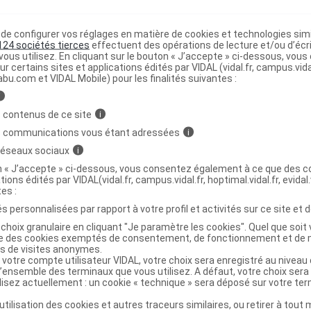
e configurer vos réglages en matière de cookies et technologies simil
 isotherme bleu
C
124 sociétés tierces
effectuent des opérations de lecture et/ou d’écr
ous utilisez. En cliquant sur le bouton « J’accepte » ci-dessous, vou
ur certains sites et applications édités par VIDAL (vidal.fr, campus.vidal.
abu.com et VIDAL Mobile) pour les finalités suivantes :
3401044129462
r
Baxter
i
NR
 contenus de ce site
i
s communications vous étant adressées
i
 réseaux sociaux
i
on « J’accepte » ci-dessous, vous consentez également à ce que des co
tions édités par VIDAL(vidal.fr, campus.vidal.fr, hoptimal.vidal.fr, evidal.
 isotherme gris GM
C
tes :
s personnalisées par rapport à votre profil et activités sur ce site et d
choix granulaire en cliquant "Je paramètre les cookies". Quel que soit 
3401044129813
ise des cookies exemptés de consentement, de fonctionnement et de 
es de visites anonymes.
r
Baxter
 votre compte utilisateur VIDAL, votre choix sera enregistré au nivea
NR
l’ensemble des terminaux que vous utilisez. A défaut, votre choix ser
ilisez actuellement : un cookie « technique » sera déposé sur votre te
’utilisation des cookies et autres traceurs similaires, ou retirer à tou