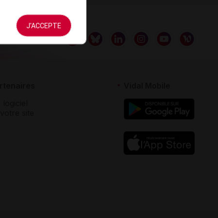
J'ACCEPTE
rtenaires
Vidal Mobile
 logiciel
votre site