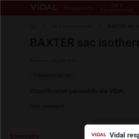
DM &
Médicaments
Parapharmacie
BAXTER sac i
DM & Parapharmacie
BAXTER sac isothe
Mise à jour : 23 juillet 2026
COMMERCIALISÉ
Classification paramédicale VIDAL
Non renseigné
Données ad
Vidal res
Sommaire