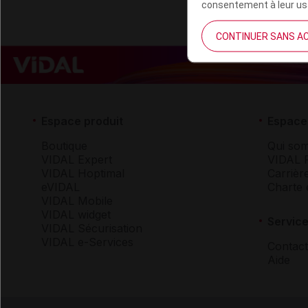
consentement à leur usa
CONTINUER SANS A
Espace produit
Espace 
Boutique
Qui so
VIDAL Expert
VIDAL 
VIDAL Hoptimal
Carrièr
eVIDAL
Charte 
VIDAL Mobile
VIDAL widget
Service
VIDAL Sécurisation
VIDAL e-Services
Contact
Aide