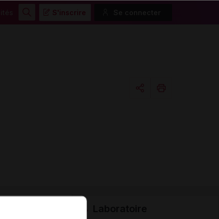
ités
S'inscrire
Se connecter
Rechercher
Copier l'url
Email
Laboratoire