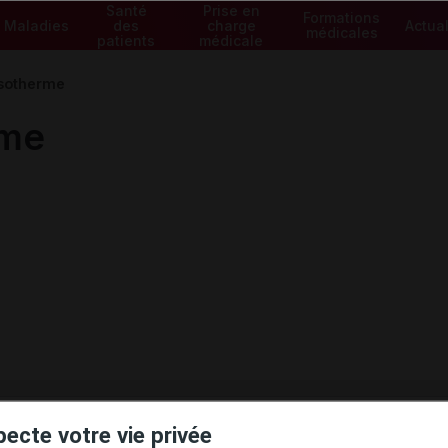
Santé
Prise en
Formations
Maladies
des
charge
Actual
médicales
patients
médicale
sotherme
rme
ministratives
pecte votre vie privée