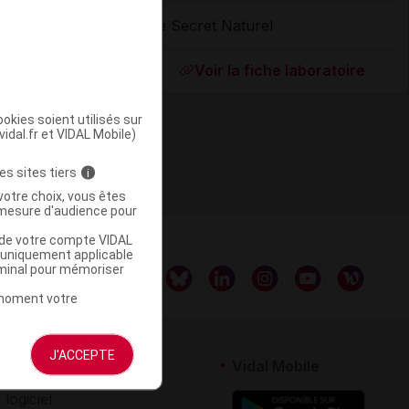
Le Secret Naturel
ommercialisé
Voir la fiche laboratoire
okies soient utilisés sur
vidal.fr et VIDAL Mobile)
es sites tiers
i
votre choix, vous êtes
mesure d'audience pour
u de votre compte VIDAL
a uniquement applicable
rminal pour mémoriser
t moment votre
J'ACCEPTE
rtenaires
Vidal Mobile
 logiciel