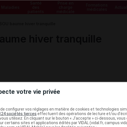
Santé
Prise en
Formations
Maladies
des
charge
Actual
médicales
patients
médicale
OU baume hiver tranquille
me hiver tranquille
pecte votre vie privée
e configurer vos réglages en matière de cookies et technologies simil
124 sociétés tierces
effectuent des opérations de lecture et/ou d’écr
ous utilisez. En cliquant sur le bouton « J’accepte » ci-dessous, vou
ministratives
ur certains sites et applications édités par VIDAL (vidal.fr, campus.vidal.