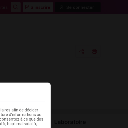
ités
S'inscrire
Se connecter
Rechercher
Copier l'url
Email
aires afin de décider
iture d’informations au
s consentez à ce que des
Laboratoire
fr, hoptimal.vidal.fr,