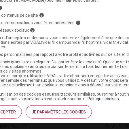
abu.com et VIDAL Mobile) pour les finalités suivantes :
i
BOU Bme hiver tranquille Pot/30ml
C
 contenus de ce site
i
s communications vous étant adressées
i
 réseaux sociaux
i
3760087904178
on « J’accepte » ci-dessous, vous consentez également à ce que des co
r
Le Secret Naturel
tions édités par VIDAL(vidal.fr, campus.vidal.fr, hoptimal.vidal.fr, evidal.
NR
tes :
s personnalisées par rapport à votre profil et activités sur ce site et d
choix granulaire en cliquant "Je paramètre les cookies". Quel que soit 
ise des cookies exemptés de consentement, de fonctionnement et de 
es de visites anonymes.
 votre compte utilisateur VIDAL, votre choix sera enregistré au nivea
l’ensemble des terminaux que vous utilisez. A défaut, votre choix ser
ilisez actuellement : un cookie « technique » sera déposé sur votre te
’utilisation des cookies et autres traceurs similaires, ou retirer à tou
ge, nous vous invitons à vous rendre sur notre
Politique cookies
.
CCEPTER
JE PARAMÈTRE LES COOKIES
institutionnel
Espace pa
mmes-nous ?
Éditeurs de