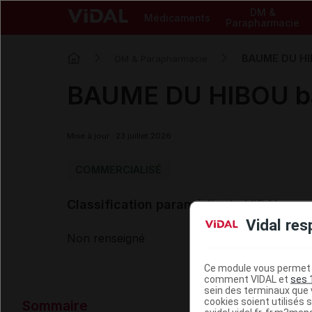
DM &
Médicaments
Parapharmacie
BAUME DU HIB
DM & Parapharmacie
BAUME DU HIBOU bau
Mise à jour : 23 juillet 2026
COMMERCIALISÉ
Classification paramédicale VIDAL
Vidal res
Non renseigné
Ce module vous permet d
comment VIDAL et
ses 
sein des terminaux que v
Données ad
cookies soient utilisés s
Sommaire