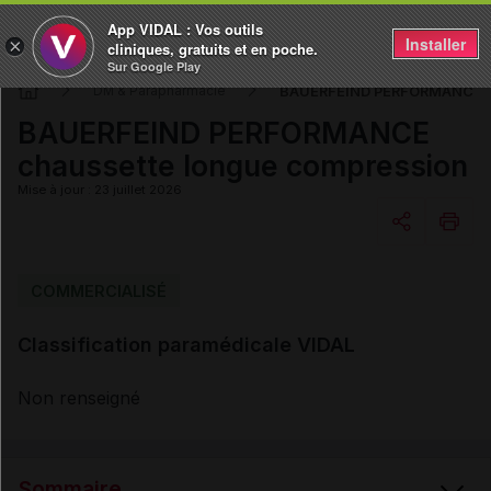
App VIDAL : Vos outils
Installer
×
cliniques, gratuits et en poche.
Sur Google Play
BAUERFEIND PERFORMANCE ch
DM & Parapharmacie
BAUERFEIND PERFORMANCE
chaussette longue compression
Mise à jour : 23 juillet 2026
Copier l'url
COMMERCIALISÉ
Classification paramédicale VIDAL
Email
Non renseigné
Sommaire