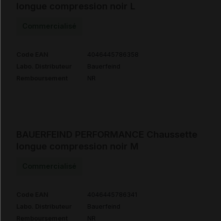
longue compression noir L
Commercialisé
Code EAN
4046445786358
Labo. Distributeur
Bauerfeind
Remboursement
NR
BAUERFEIND PERFORMANCE Chaussette
longue compression noir M
Commercialisé
Code EAN
4046445786341
Labo. Distributeur
Bauerfeind
Remboursement
NR