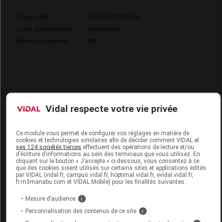
Code EAN
4046445786440
Labo. Distributeur
Bauerfeind
Remboursement
NR
BAUERFEIND PERFORMANCE Chaussette
Vidal respecte votre vie privée
longue compression jaune L
Commercialisé
Ce module vous permet de configurer vos réglages en matière de
cookies et technologies similaires afin de décider comment VIDAL et
ses 124 sociétés tierces
effectuent des opérations de lecture et/ou
d’écriture d’informations au sein des terminaux que vous utilisez. En
Code EAN
4046445870545
cliquant sur le bouton « J’accepte » ci-dessous, vous consentez à ce
que des cookies soient utilisés sur certains sites et applications édités
Labo. Distributeur
Bauerfeind
par VIDAL (vidal.fr, campus.vidal.fr, hoptimal.vidal.fr, evidal.vidal.fr,
Remboursement
NR
fr.m3manabu.com et VIDAL Mobile) pour les finalités suivantes :
Mesure d’audience
i
Personnalisation des contenus de ce site
i