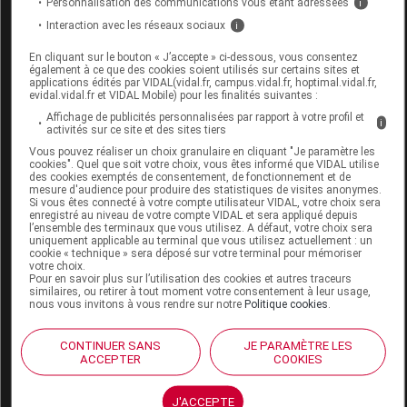
Personnalisation des communications vous étant adressées
i
Interaction avec les réseaux sociaux
BAUERFEIND PERFORMANCE Chaussette
i
longue compression jaune M
En cliquant sur le bouton « J’accepte » ci-dessous, vous consentez
également à ce que des cookies soient utilisés sur certains sites et
applications édités par VIDAL(vidal.fr, campus.vidal.fr, hoptimal.vidal.fr,
Commercialisé
evidal.vidal.fr et VIDAL Mobile) pour les finalités suivantes :
Affichage de publicités personnalisées par rapport à votre profil et
i
activités sur ce site et des sites tiers
Code EAN
4046445870538
Vous pouvez réaliser un choix granulaire en cliquant "Je paramètre les
Labo. Distributeur
Bauerfeind
cookies". Quel que soit votre choix, vous êtes informé que VIDAL utilise
des cookies exemptés de consentement, de fonctionnement et de
Remboursement
NR
mesure d'audience pour produire des statistiques de visites anonymes.
Si vous êtes connecté à votre compte utilisateur VIDAL, votre choix sera
enregistré au niveau de votre compte VIDAL et sera appliqué depuis
l’ensemble des terminaux que vous utilisez. A défaut, votre choix sera
uniquement applicable au terminal que vous utilisez actuellement : un
cookie « technique » sera déposé sur votre terminal pour mémoriser
votre choix.
Pour en savoir plus sur l’utilisation des cookies et autres traceurs
BAUERFEIND PERFORMANCE Chaussette
similaires, ou retirer à tout moment votre consentement à leur usage,
nous vous invitons à vous rendre sur notre
Politique cookies
.
longue compression jaune S
CONTINUER SANS
JE PARAMÈTRE LES
Commercialisé
ACCEPTER
COOKIES
Code EAN
4046445870521
J'ACCEPTE