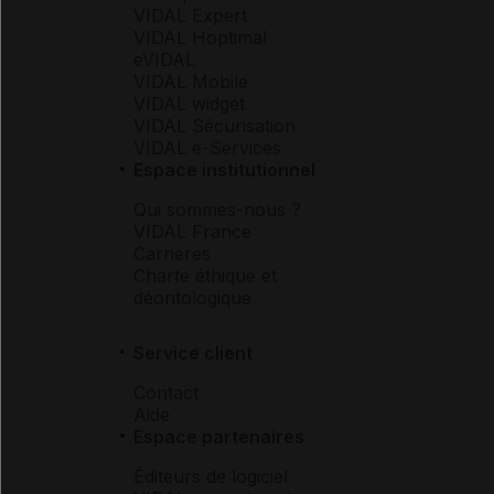
VIDAL Expert
VIDAL Hoptimal
eVIDAL
VIDAL Mobile
VIDAL widget
VIDAL Sécurisation
VIDAL e-Services
Espace institutionnel
Qui sommes-nous ?
VIDAL France
Carrières
Charte éthique et
déontologique
Service client
Contact
Aide
Espace partenaires
Éditeurs de logiciel