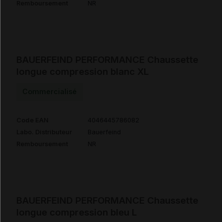
Remboursement
NR
BAUERFEIND PERFORMANCE Chaussette
longue compression blanc XL
Commercialisé
Code EAN
4046445786082
Labo. Distributeur
Bauerfeind
Remboursement
NR
BAUERFEIND PERFORMANCE Chaussette
longue compression bleu L