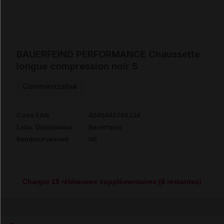
BAUERFEIND PERFORMANCE Chaussette
longue compression noir S
Commercialisé
Code EAN
4046445786334
Labo. Distributeur
Bauerfeind
Remboursement
NR
Charger 15 références supplémentaires (8 restantes)