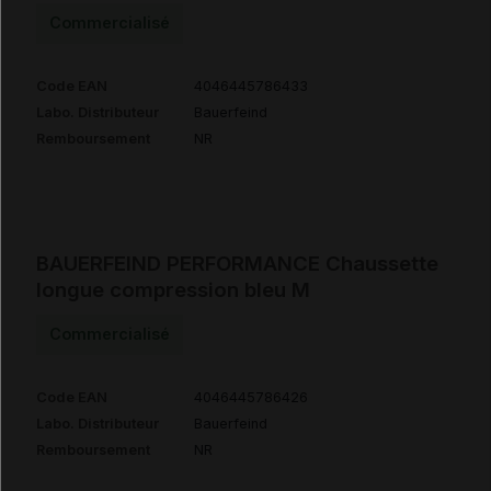
Commercialisé
Code EAN
4046445786433
Labo. Distributeur
Bauerfeind
Remboursement
NR
BAUERFEIND PERFORMANCE Chaussette
longue compression bleu M
Commercialisé
Code EAN
4046445786426
Labo. Distributeur
Bauerfeind
Remboursement
NR