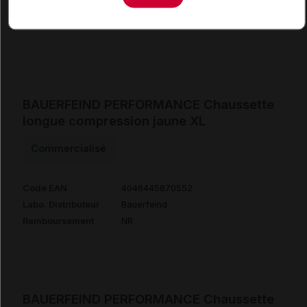
Labo. Distributeur
Bauerfeind
Remboursement
NR
BAUERFEIND PERFORMANCE Chaussette
longue compression jaune XL
Commercialisé
Code EAN
4046445870552
Labo. Distributeur
Bauerfeind
Remboursement
NR
BAUERFEIND PERFORMANCE Chaussette