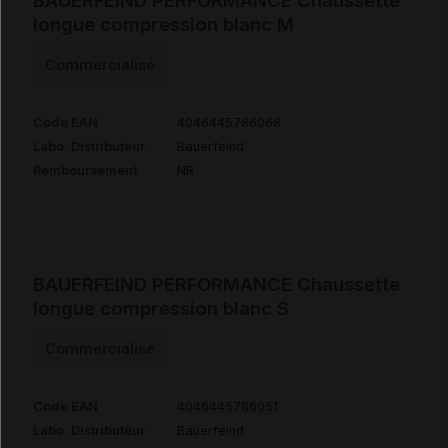
BAUERFEIND PERFORMANCE Chaussette
longue compression blanc M
Commercialisé
Code EAN
4046445786068
Labo. Distributeur
Bauerfeind
Remboursement
NR
BAUERFEIND PERFORMANCE Chaussette
longue compression blanc S
Commercialisé
Code EAN
4046445786051
Labo. Distributeur
Bauerfeind