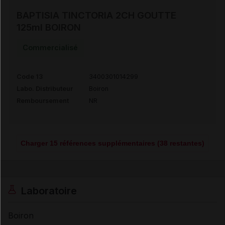
BAPTISIA TINCTORIA 2CH GOUTTE
125ml BOIRON
Commercialisé
Code 13
3400301014299
Labo. Distributeur
Boiron
Remboursement
NR
Charger 15 références supplémentaires (38 restantes)
Laboratoire
Boiron