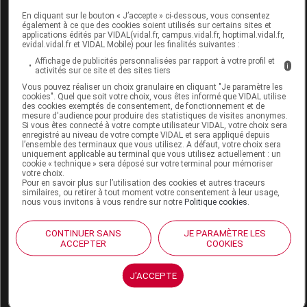
BAPTISIA TINCTORIA 1MK DOSE BOIRON
En cliquant sur le bouton « J’accepte » ci-dessous, vous consentez
également à ce que des cookies soient utilisés sur certains sites et
Commercialisé
applications édités par VIDAL(vidal.fr, campus.vidal.fr, hoptimal.vidal.fr,
evidal.vidal.fr et VIDAL Mobile) pour les finalités suivantes :
Affichage de publicités personnalisées par rapport à votre profil et
i
Code 13
3400301018877
activités sur ce site et des sites tiers
Labo. Distributeur
Boiron
Vous pouvez réaliser un choix granulaire en cliquant "Je paramètre les
cookies". Quel que soit votre choix, vous êtes informé que VIDAL utilise
Remboursement
NR
des cookies exemptés de consentement, de fonctionnement et de
mesure d'audience pour produire des statistiques de visites anonymes.
Si vous êtes connecté à votre compte utilisateur VIDAL, votre choix sera
enregistré au niveau de votre compte VIDAL et sera appliqué depuis
l’ensemble des terminaux que vous utilisez. A défaut, votre choix sera
uniquement applicable au terminal que vous utilisez actuellement : un
cookie « technique » sera déposé sur votre terminal pour mémoriser
votre choix.
BAPTISIA TINCTORIA 1MK TUBE BOIRON
Pour en savoir plus sur l’utilisation des cookies et autres traceurs
similaires, ou retirer à tout moment votre consentement à leur usage,
nous vous invitons à vous rendre sur notre
Politique cookies
.
Commercialisé
CONTINUER SANS
JE PARAMÈTRE LES
ACCEPTER
COOKIES
Code 13
3400301018792
Labo. Distributeur
Boiron
J'ACCEPTE
Remboursement
NR