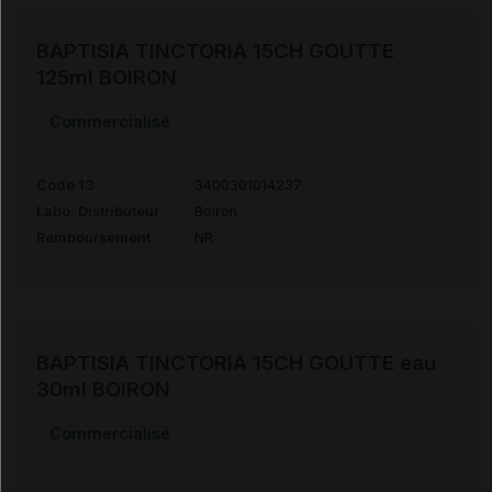
BAPTISIA TINCTORIA 15CH GOUTTE
125ml BOIRON
Commercialisé
Code 13
3400301014237
Labo. Distributeur
Boiron
Remboursement
NR
BAPTISIA TINCTORIA 15CH GOUTTE eau
30ml BOIRON
Commercialisé