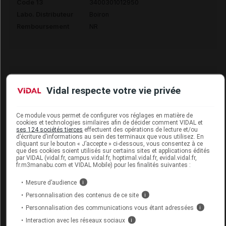
Code 13
3400301012950
Labo. Distributeur
Boiron
Remboursement
NR
BAPTISIA TINCTORIA 15CH TUBE
Vidal respecte votre vie privée
BOIRON
Ce module vous permet de configurer vos réglages en matière de
Commercialisé
cookies et technologies similaires afin de décider comment VIDAL et
ses 124 sociétés tierces
effectuent des opérations de lecture et/ou
d’écriture d’informations au sein des terminaux que vous utilisez. En
cliquant sur le bouton « J’accepte » ci-dessous, vous consentez à ce
Code 13
3400301017931
que des cookies soient utilisés sur certains sites et applications édités
Labo. Distributeur
Boiron
par VIDAL (vidal.fr, campus.vidal.fr, hoptimal.vidal.fr, evidal.vidal.fr,
fr.m3manabu.com et VIDAL Mobile) pour les finalités suivantes :
Remboursement
NR
Mesure d’audience
i
Personnalisation des contenus de ce site
i
Personnalisation des communications vous étant adressées
i
Interaction avec les réseaux sociaux
i