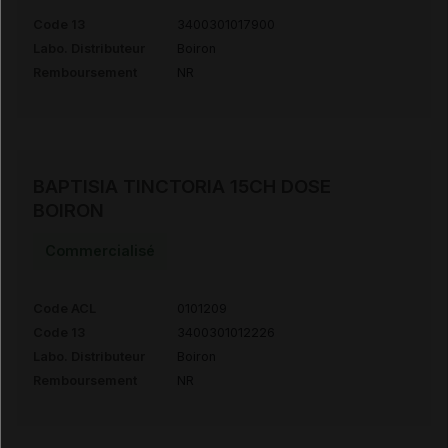
Code 13
3400301017900
Labo. Distributeur
Boiron
Remboursement
NR
BAPTISIA TINCTORIA 15CH DOSE
BOIRON
Commercialisé
Code ACL
0101209
Code 13
3400301012226
Labo. Distributeur
Boiron
Remboursement
NR