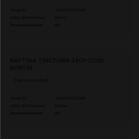
Code 13
3400301018785
Labo. Distributeur
Boiron
Remboursement
NR
BAPTISIA TINCTORIA 24CH DOSE
BOIRON
Commercialisé
Code 13
3400301012288
Labo. Distributeur
Boiron
Remboursement
NR