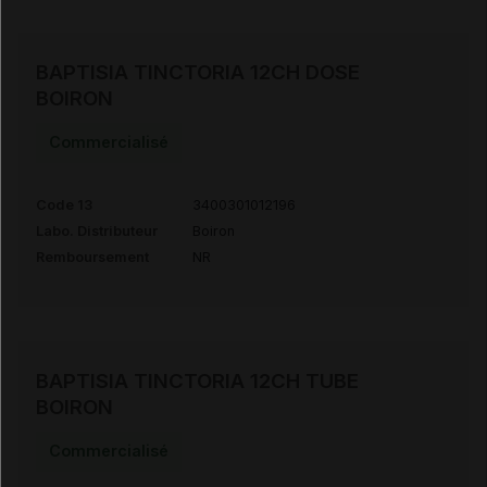
BAPTISIA TINCTORIA 12CH DOSE
BOIRON
Commercialisé
Code 13
3400301012196
Labo. Distributeur
Boiron
Remboursement
NR
BAPTISIA TINCTORIA 12CH TUBE
BOIRON
Commercialisé