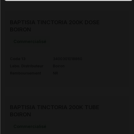
BAPTISIA TINCTORIA 200K DOSE
BOIRON
Commercialisé
Code 13
3400301018860
Labo. Distributeur
Boiron
Remboursement
NR
BAPTISIA TINCTORIA 200K TUBE
BOIRON
Commercialisé