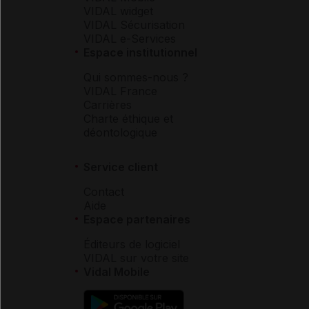
VIDAL widget
VIDAL Sécurisation
VIDAL e-Services
Espace institutionnel
Qui sommes-nous ?
VIDAL France
Carrières
Charte éthique et
déontologique
Service client
Contact
Aide
Espace partenaires
Éditeurs de logiciel
VIDAL sur votre site
Vidal Mobile