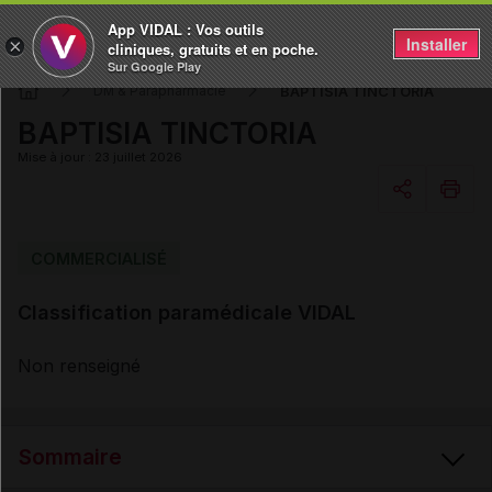
App VIDAL : Vos outils
Installer
×
cliniques, gratuits et en poche.
Sur Google Play
BAPTISIA TINCTORIA
DM & Parapharmacie
BAPTISIA TINCTORIA
Mise à jour : 23 juillet 2026
Copier l'url
COMMERCIALISÉ
Classification paramédicale VIDAL
Email
Non renseigné
Sommaire