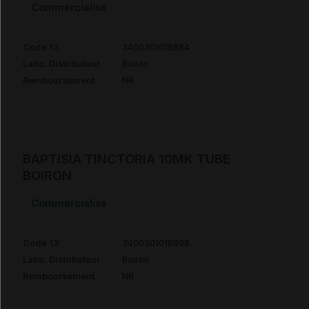
Commercialisé
Code 13
3400301018884
Labo. Distributeur
Boiron
Remboursement
NR
BAPTISIA TINCTORIA 10MK TUBE
BOIRON
Commercialisé
Code 13
3400301018808
Labo. Distributeur
Boiron
Remboursement
NR